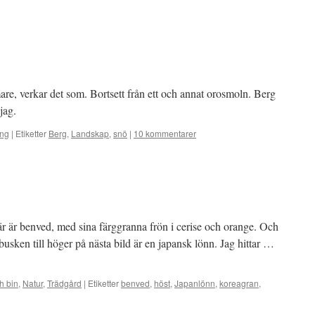
mmare, verkar det som. Bortsett från ett och annat orosmoln. Berg
jag.
ing
|
Etiketter
Berg
,
Landskap
,
snö
|
10 kommentarer
här är benved, med sina färggranna frön i cerise och orange. Och
t busken till höger på nästa bild är en japansk lönn. Jag hittar …
h bin
,
Natur
,
Trädgård
|
Etiketter
benved
,
höst
,
Japanlönn
,
koreagran
,