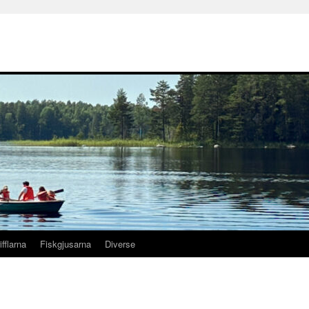
ifflarna
Fiskgjusarna
Diverse