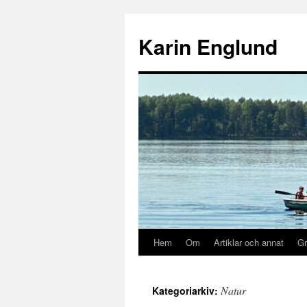
Hoppa
till
Karin Englund
innehåll
Hem
Om
Artiklar och annat
Gr
Natur
Kategoriarkiv: