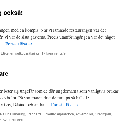
g också!
urangen med en kompis. När vi lämnade restaurangen var det
r, vi var de sista gästerna. Precis utanför ingången var det något
m …
Fortsätt läsa
→
Etiketter
Igelkottsräkning
|
17 kommentarer
are
kter beter sig ungefär som de där ungdomarna som vanligtvis brukar
Stockholm. På sommaren drar de runt på så kallade
i Visby, Båstad och andra …
Fortsätt läsa
→
Natur
,
Planering
,
Trädgård
|
Etiketter
Alpmartorn
,
Axveronika
,
Citronfjäril
,
4 kommentarer