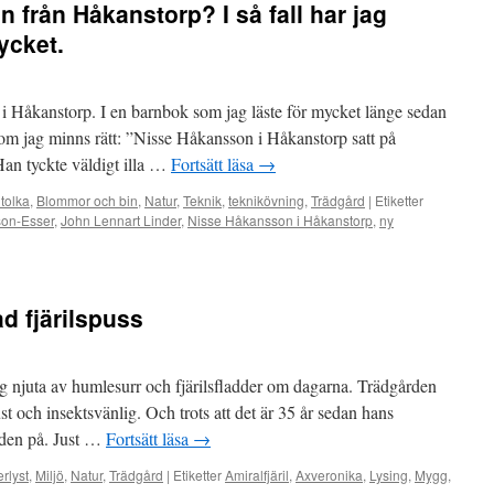
 från Håkanstorp? I så fall har jag
ycket.
i Håkanstorp. I en barnbok som jag läste för mycket länge sedan
om jag minns rätt: ”Nisse Håkansson i Håkanstorp satt på
Han tyckte väldigt illa …
Fortsätt läsa
→
 tolka
,
Blommor och bin
,
Natur
,
Teknik
,
teknikövning
,
Trädgård
|
Etiketter
son-Esser
,
John Lennart Linder
,
Nisse Håkansson i Håkanstorp
,
ny
d fjärilspuss
g njuta av humlesurr och fjärilsfladder om dagarna. Trädgården
st och insektsvänlig. Och trots att det är 35 år sedan hans
rden på. Just …
Fortsätt läsa
→
erlyst
,
Miljö
,
Natur
,
Trädgård
|
Etiketter
Amiralfjäril
,
Axveronika
,
Lysing
,
Mygg
,