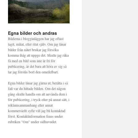
Egna bilder och andras
Bilderna i blogginläggen har jag oftast
tagit, målat, eller ritat själv. Om jag lånar
bilder från nätet brukar jag försöka
komma ihåg att uppge det. Skulle jag råka
få med en bild som inte är fri för
publicering, är det bara att höra av sig så
tar jag förstås bort den omedelbart.
Egna bilder lånar jag gärna ut; berätta i så
fall var du hittade bilden. Om det någon
gång skulle handla om att använda dem i
för publicering, i tryck eller på annat sätt, i
reklamsammanhang eller annat
kommersiellt syfte vill jag bli kontaktad
först. Kontaktinformation finns under
rubriken ”Om” under sidhuvudet.