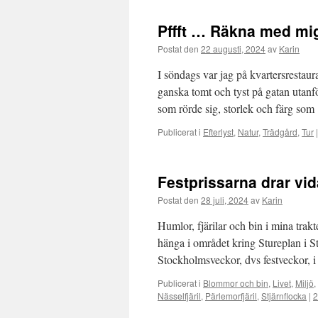
Pffft … Räkna med mi
Postat den
22 augusti, 2024
av
Karin
I söndags var jag på kvartersresta
ganska tomt och tyst på gatan utanfö
som rörde sig, storlek och färg so
Publicerat i
Efterlyst
,
Natur
,
Trädgård
,
Tur
|
Festprissarna drar vid
Postat den
28 juli, 2024
av
Karin
Humlor, fjärilar och bin i mina tra
hänga i området kring Stureplan i 
Stockholmsveckor, dvs festveckor, 
Publicerat i
Blommor och bin
,
Livet
,
Miljö
,
Nässelfjäril
,
Pärlemorfjäril
,
Stjärnflocka
|
2