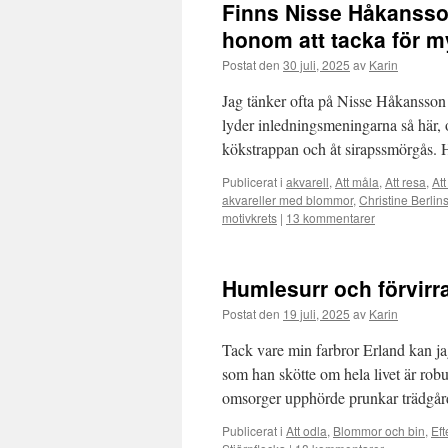
Finns Nisse Håkansson
honom att tacka för m
Postat den
30 juli, 2025
av
Karin
Jag tänker ofta på Nisse Håkansson 
lyder inledningsmeningarna så här, 
kökstrappan och åt sirapssmörgås. 
Publicerat i
akvarell
,
Att måla
,
Att resa
,
Att
akvareller med blommor
,
Christine Berlin
motivkrets
|
13 kommentarer
Humlesurr och förvirra
Postat den
19 juli, 2025
av
Karin
Tack vare min farbror Erland kan ja
som han skötte om hela livet är robu
omsorger upphörde prunkar trädgå
Publicerat i
Att odla
,
Blommor och bin
,
Eft