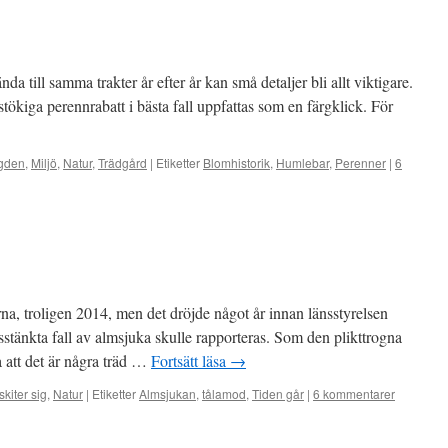
 till samma trakter år efter år kan små detaljer bli allt viktigare.
 stökiga perennrabatt i bästa fall uppfattas som en färgklick. För
gden
,
Miljö
,
Natur
,
Trädgård
|
Etiketter
Blomhistorik
,
Humlebar
,
Perenner
|
6
a, troligen 2014, men det dröjde något år innan länsstyrelsen
sstänkta fall av almsjuka skulle rapporteras. Som den plikttrogna
a att det är några träd …
Fortsätt läsa
→
skiter sig
,
Natur
|
Etiketter
Almsjukan
,
tålamod
,
Tiden går
|
6 kommentarer