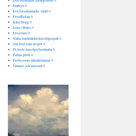
Den skrattande språkpolisen
0
Embryo
0
Eva Swedenmarks värld
0
Frostflickan
0
Kära blogg
0
Lena i Wales
0
Lövestam
0
Nillas medelålderskrisfrågespalt
0
Om livet runt alvaret
0
På livets trassliga bastmatta
0
Paulas pörte
0
Professorns ultradrömmar
0
Timmer och masonit
0