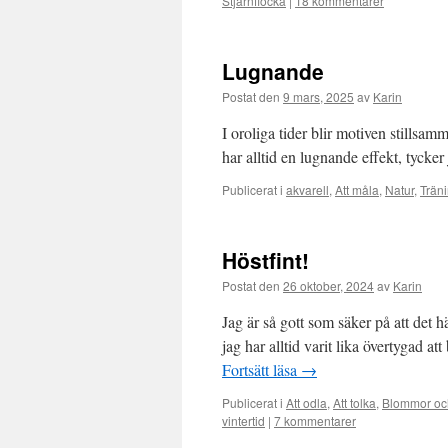
Stjärnflocka
|
18 kommentarer
Lugnande
Postat den
9 mars, 2025
av
Karin
I oroliga tider blir motiven stillsa
har alltid en lugnande effekt, tycker 
Publicerat i
akvarell
,
Att måla
,
Natur
,
Trän
Höstfint!
Postat den
26 oktober, 2024
av
Karin
Jag är så gott som säker på att det 
jag har alltid varit lika övertygad at
Fortsätt läsa
→
Publicerat i
Att odla
,
Att tolka
,
Blommor oc
vintertid
|
7 kommentarer