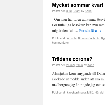
Mycket sommar kvar!
Postat den
3 juli, 2026
av
Karin
Om man har turen att kunna återvända
För tillfälliga besökare kan min rätt
mig är den full …
Fortsätt läsa
→
Publicerat i
Att odla
,
Blommor och bin
,
By
kommentarer
Trädens corona?
Postat den
26 maj, 2026
av
Karin
Almsjukan kom smygande till Dalarn
skickade ut meddelanden att alla mi
medborgare jag är, ringde jag och s
Publicerat i
kaoskordinator
,
Miljö
,
När det 