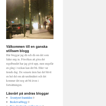
Välkommen till en ganska
stillsam blogg
Här bloggar jag då och då om det som
faller mig in. Försöken att göra det
regelbundet har jag givit upp, men ungefär
en gång i veckan kan det bli. Eller var
tionde dag. De senaste åren har det blivit
en hel del om akvarellmåleri och det
kommer det nog att bli även i
fortsättningen.
Läsvärt på andras bloggar
Äventyret framtiden
0
Beskrivarblogg
0