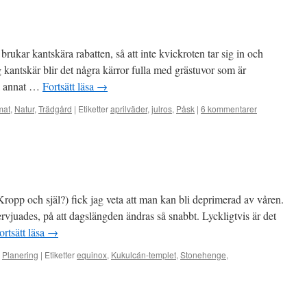
brukar kantskära rabatten, så att inte kvickroten tar sig in och
 kantskär blir det några kärror fulla med grästuvor som är
på annat …
Fortsätt läsa
→
mat
,
Natur
,
Trädgård
|
Etiketter
aprilväder
,
julros
,
Påsk
|
6 kommentarer
ropp och själ?) fick jag veta att man kan bli deprimerad av våren.
ervjuades, på att dagslängden ändras så snabbt. Lyckligtvis är det
ortsätt läsa
→
,
Planering
|
Etiketter
equinox
,
Kukulcán-templet
,
Stonehenge
,