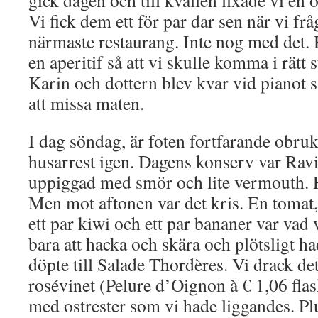
gick dagen och till kvällen fixade vi en 
Vi fick dem ett för par dar sen när vi frå
närmaste restaurang. Inte nog med det.
en aperitif så att vi skulle komma i rätt 
Karin och dottern blev kvar vid pianot så
att missa maten.
I dag söndag, är foten fortfarande obruk
husarrest igen. Dagens konserv var Rav
uppiggad med smör och lite vermouth. R
Men mot aftonen var det kris. En tomat, 
ett par kiwi och ett par bananer var vad 
bara att hacka och skära och plötsligt ha
döpte till Salade Thordères. Vi drack de
rosévinet (Pelure d’Oignon à € 1,06 flas
med ostrester som vi hade liggandes. P