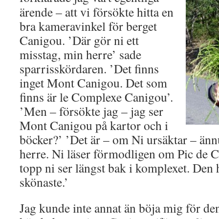
ärende – att vi försökte hitta en
bra kameravinkel för berget
Canigou. ’Där gör ni ett
misstag, min herre’ sade
sparrisskördaren. ’Det finns
inget Mont Canigou. Det som
finns är le Complexe Canigou’.
’Men – försökte jag – jag ser
Mont Canigou på kartor och i
böcker?’ ’Det är – om Ni ursäktar – änn
herre. Ni läser förmodligen om Pic de C
topp ni ser längst bak i komplexet. Den
skönaste.’
Jag kunde inte annat än böja mig för de