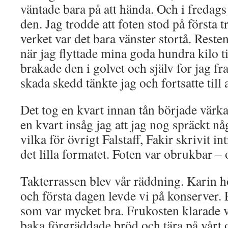
väntade bara på att hända. Och i fredag
den. Jag trodde att foten stod på första t
verket var det bara vänster stortå. Reste
när jag flyttade mina goda hundra kilo ti
brakade den i golvet och själv for jag f
skada skedd tänkte jag och fortsatte till
Det tog en kvart innan tån började värka.
en kvart insåg jag att jag nog spräckt n
vilka för övrigt Falstaff, Fakir skrivit i
det lilla formatet. Foten var obrukbar 
Takterrassen blev vår räddning. Karin hö
och första dagen levde vi på konserver. 
som var mycket bra. Frukosten klarade v
baka förgräddade bröd och tära på vårt 