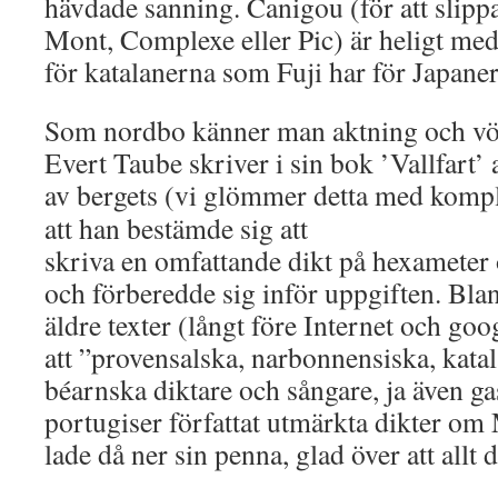
hävdade sanning. Canigou (för att slip
Mont, Complexe eller Pic) är heligt me
för katalanerna som Fuji har för Japane
Som nordbo känner man aktning och vör
Evert Taube skriver i sin bok ’Vallfart’ a
av bergets (vi glömmer detta med kompl
att han bestämde sig att
skriva en omfattande dikt på hexameter
och förberedde sig inför uppgiften. Blan
äldre texter (långt före Internet och go
att ”provensalska, narbonnensiska, kata
béarnska diktare och sångare, ja även g
portugiser författat utmärkta dikter o
lade då ner sin penna, glad över att allt d