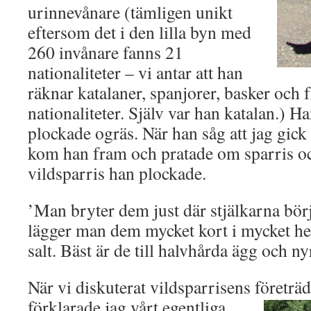
urinnevånare (tämligen unikt
eftersom det i den lilla byn med
260 invånare fanns 21
nationaliteter – vi antar att han
räknar katalaner, spanjorer, basker och f
nationaliteter. Själv var han katalan.) H
plockade ogräs. När han såg att jag gic
kom han fram och pratade om sparris oc
vildsparris han plockade.
’Man bryter dem just där stjälkarna börj
lägger man dem mycket kort i mycket he
salt. Bäst är de till halvhårda ägg och n
När vi diskuterat vildsparrisens företr
förklarade jag vårt egentliga