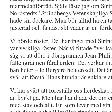
marmeladförråd. Själv läste jag om Stri
Nordstedts ’Strindbergs Vetenskapliga S
hade sin deckare. Man bör alltid ha en t
justerad och fantastiskt väder är en förde
Vi hörde röster. Det har inget med Strin
var verkliga röster. När vi tittade över k
såg vi att dörr-i-dörrgrannen Jean-Phil
fältengrannen fåraherden. Det verkar i
han heter – le Bergère helt enkelt. Det ä
svår att förstå. Hans hundar är enklare
Vi har svårt att föreställa oss herdesk
än kyrkliga. Men här handlade det om en
med stav och allt. En som lever med sin 