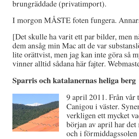
brungräddade (privatimport).
I morgon MÅSTE foten fungera. Annars 
[Det skulle ha varit ett par bilder, men 
dem ansåg min Mac att de var substanslö
lite orättvist, men jag kan inte göra så
vinner alltid sådana här fajter. Webmast
Sparris och katalanernas heliga berg
9 april 2011. Från vår 
Canigou i väster. Syne
verkligen ett mycket va
början av april har det
och i förmiddagssolen 