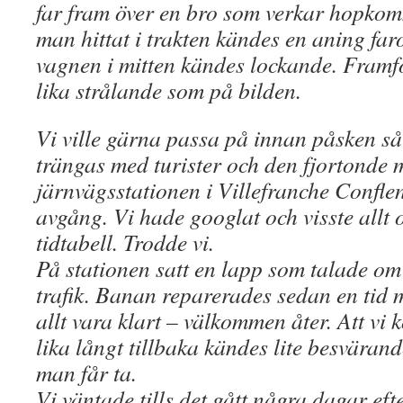
far fram över en bro som verkar hopko
man hittat i trakten kändes en aning fa
vagnen i mitten kändes lockande. Framfö
lika strålande som på bilden.
Vi ville gärna passa på innan påsken så 
trängas med turister och den fjortonde 
järnvägsstationen i Villefranche Conflent
avgång. Vi hade googlat och visste allt 
tidtabell. Trodde vi.
På stationen satt en lapp som talade om a
trafik. Banan reparerades sedan en tid m
allt vara klart – välkommen åter. Att vi 
lika långt tillbaka kändes lite besväran
man får ta.
Vi väntade tills det gått några dagar eft