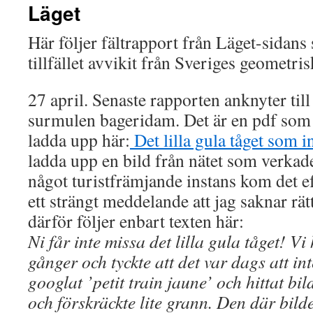
Läget
Här följer fältrapport från Läget-sidans
tillfället avvikit från Sveriges geometri
27 april. Senaste rapporten anknyter ti
surmulen bageridam. Det är en pdf som j
ladda upp här:
Det lilla gula tåget som in
ladda upp en bild från nätet som verkad
något turistfrämjande instans kom det 
ett strängt meddelande att jag saknar rätt
därför följer enbart texten här:
Ni får inte missa det lilla gula tåget! V
gånger och tyckte att det var dags att in
googlat ’petit train jaune’ och hittat b
och förskräckte lite grann. Den där bilde