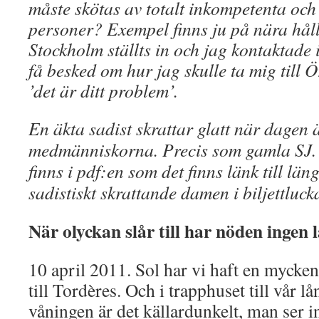
måste skötas av totalt inkompetenta och 
personer? Exempel finns ju på nära håll.
Stockholm ställts in och jag kontaktade 
få besked om hur jag skulle ta mig till Ö
’det är ditt problem’.
En äkta sadist skrattar glatt när dagen ä
medmänniskorna. Precis som gamla SJ. 
finns i pdf:en som det finns länk till lä
sadistiskt skrattande damen i biljettluck
När olyckan slår till har nöden ingen 
10 april 2011. Sol har vi haft en mycke
till Tordères. Och i trapphuset till vår 
våningen är det källardunkelt, man ser i