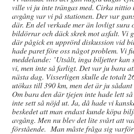
ville vi ju inte trängas med. Cirka nittio
avgång var vi på stationen. Der var ga
där. En del verkade mer än lovligt sura oc
bildörrar och däck skrek mot asfalt. Vi g
där pågick en upprörd diskussion vid bil
hade paret före oss något problem. Vi fi
meddelande:
’Utsålt, inga biljetter kan s
vi, men inte så farligt. Det var ju bara att
nästa dag. Visserligen skulle de totalt 
utökas till 390 km, men det är ju sådant
Om bara den där tjejen inte hade lett s
inte sett så nöjd ut. Ja, då hade vi kansk
beskedet att man endast kunde köpa bilje
avgång. Men nu blev det lite svårt att va
förstående. Man måste fråga sig varför