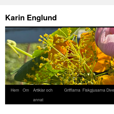
Hoppa
till
Karin Englund
innehåll
Hem
Om
Artiklar och
Grifflarna
Fiskgjusarna
Div
annat