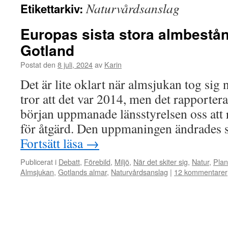
Naturvårdsanslag
Etikettarkiv:
Europas sista stora almbestån
Gotland
Postat den
8 juli, 2024
av
Karin
Det är lite oklart när almsjukan tog sig
tror att det var 2014, men det rapportera
början uppmanade länsstyrelsen oss att 
för åtgärd. Den uppmaningen ändrades s
Fortsätt läsa
→
Publicerat i
Debatt
,
Förebild
,
Miljö
,
När det skiter sig
,
Natur
,
Plan
Almsjukan
,
Gotlands almar
,
Naturvårdsanslag
|
12 kommentarer