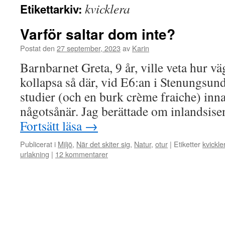
kvicklera
Etikettarkiv:
Varför saltar dom inte?
Postat den
27 september, 2023
av
Karin
Barnbarnet Greta, 9 år, ville veta hur v
kollapsa så där, vid E6:an i Stenungsund
studier (och en burk crème fraiche) inn
någotsånär. Jag berättade om inlandsis
Fortsätt läsa
→
Publicerat i
Miljö
,
När det skiter sig
,
Natur
,
otur
|
Etiketter
kvickle
urlakning
|
12 kommentarer