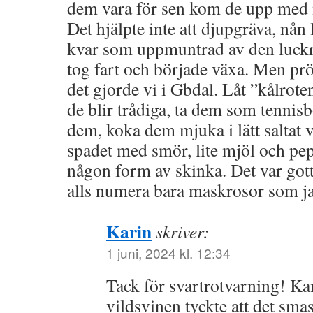
dem vara för sen kom de upp med ny
Det hjälpte inte att djupgräva, nån 
kvar som uppmuntrad av den luck
tog fart och började växa. Men pr
det gjorde vi i Gbdal. Låt ”kålroten
de blir trådiga, ta dem som tennisbo
dem, koka dem mjuka i lätt saltat 
spadet med smör, lite mjöl och pep
någon form av skinka. Det var gott
alls numera bara maskrosor som jag
Karin
skriver:
1 juni, 2024 kl. 12:34
Tack för svartrotvarning! Kan 
vildsvinen tyckte att det sma