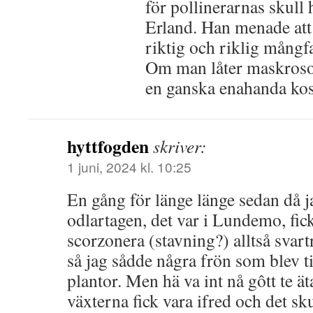
för pollinerarnas skull h
Erland. Han menade att 
riktig och riklig mångfa
Om man låter maskrosorn
en ganska enahanda kos
hyttfogden
skriver:
1 juni, 2024 kl. 10:25
En gång för länge länge sedan då ja
odlartagen, det var i Lundemo, fick
scorzonera (stavning?) alltså svar
så jag sådde några frön som blev ti
plantor. Men hä va int nå gôtt te ät
växterna fick vara ifred och det skul