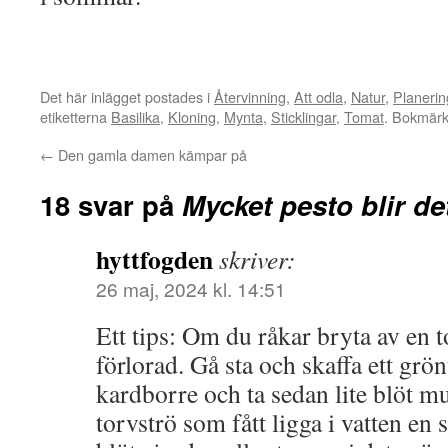
Det här inlägget postades i
Återvinning
,
Att odla
,
Natur
,
Planerin
etiketterna
Basilika
,
Kloning
,
Mynta
,
Sticklingar
,
Tomat
. Bokmär
←
Den gamla damen kämpar på
18 svar på
Mycket pesto blir d
hyttfogden
skriver:
26 maj, 2024 kl. 14:51
Ett tips: Om du råkar bryta av en t
förlorad. Gå sta och skaffa ett grön
kardborre och ta sedan lite blöt mul
torvströ som fått ligga i vatten en