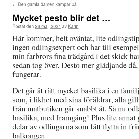
←
Den gamla damen kämpar på
Mycket pesto blir det …
Postat den
26 maj, 2024
av
Karin
Här kommer, helt oväntat, lite odlingstip
ingen odlingsexpert och har till exempel 
min farbrors fina trädgård i det skick h
sedan tog över. Desto mer glädjande då, 
fungerar.
Det går åt rätt mycket basilika i en fami
som, i likhet med sina föräldrar, alla gi
från matbutiken går snabbt åt. Så nu odla
basilika, med framgång! Plus lite annat 
delar av odlingarna som fått flytta in frå
balkongen.