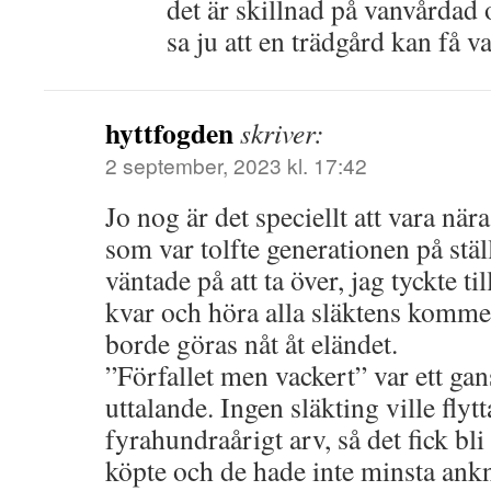
det är skillnad på vanvårdad
sa ju att en trädgård kan få va
hyttfogden
skriver:
2 september, 2023 kl. 17:42
Jo nog är det speciellt att vara när
som var tolfte generationen på ställ
väntade på att ta över, jag tyckte til
kvar och höra alla släktens komme
borde göras nåt åt eländet.
”Förfallet men vackert” var ett ga
uttalande. Ingen släkting ville flytt
fyrahundraårigt arv, så det fick bl
köpte och de hade inte minsta ankn