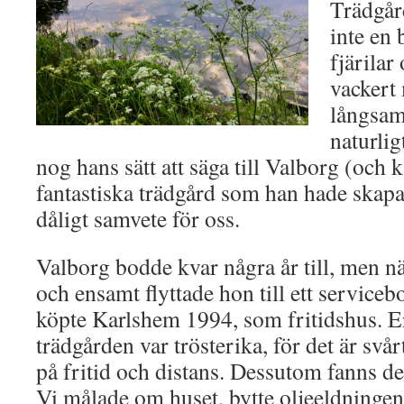
Trädgård
inte en
fjärilar 
vackert
långsamt
naturlig
nog hans sätt att säga till Valborg (och k
fantastiska trädgård som han hade skapat 
dåligt samvete för oss.
Valborg bodde kvar några år till, men nä
och ensamt flyttade hon till ett service
köpte Karlshem 1994, som fritidshus. 
trädgården var trösterika, för det är svår
på fritid och distans. Dessutom fanns det
Vi målade om huset, bytte oljeeldningen