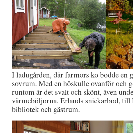
I ladugården, där farmors ko bodde en gån
sovrum. Med en höskulle ovanför och go
runtom är det svalt och skönt, även unde
värmeböljorna. Erlands snickarbod, till h
bibliotek och gästrum.