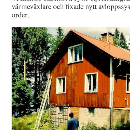
värmeväxlare och fixade nytt avloppss
order.