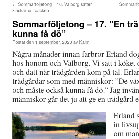
←
Sommarföljetong – 16. Valborg sätter
Sommarföl
klackarna i backen
Sommarföljetong – 17. ”En tr
kunna få dö”
Postat den
1 september, 2023
av
Karin
Några månader innan farbror Erland dog
hos honom och Valborg. Vi satt i köket 
och datt när trädgården kom på tal. Erla
trädgårdar som med människor: ”De växe
och måste också kunna få dö.” Jag invände
människor går det ju att ge en trädgård ev
Erland s
in livsu
om man 