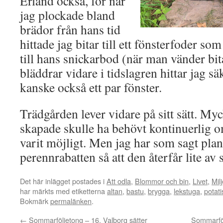
Erland också, för när
jag plockade bland
brädor från hans tid
hittade jag bitar till ett fönsterfoder s
till hans snickarbod (när man vänder bit
bläddrar vidare i tidslagren hittar jag sä
kanske också ett par fönster.
Trädgården lever vidare på sitt sätt. My
skapade skulle ha behövt kontinuerlig o
varit möjligt. Men jag har som sagt plan
perennrabatten så att den återfår lite av 
Det här inlägget postades i
Att odla
,
Blommor och bin
,
Livet
,
Mil
har märkts med etiketterna
altan
,
bastu
,
brygga
,
lekstuga
,
potati
Bokmärk
permalänken
.
←
Sommarföljetong – 16. Valborg sätter
Sommarföl