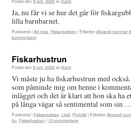
Postat den
9 juni, 2020
av
Karin
Ja, nu får vi se hur det går för fiskargu
lilla barnbarnet.
Publicerat i
Att resa
,
Fiskargubben
|
Etiketter
Akvarell nummer 
kommentarer
Fiskarhustrun
Postat den
8 juni, 2020
av
Karin
Vi måste ju ha fiskarhustrun med också
som påminde mig om henne i kommentare
inlägget och det är klart att hon ska ha e
på långa vägar så sentimental som sin 
Publicerat i
Fiskargubben
,
Livet
,
Porträtt
|
Etiketter
Akvarell nu
fru
,
Fiskarhustrun
|
15 kommentarer