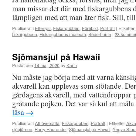
man missar det där med fiskargubbens d
lämpligen med att man äter fisk. Sill, ti
Publicerat i
Efterlyst
,
Fiskargubben
,
Förebild
,
Porträtt
|
Etiketter
fiskargubben
,
Fiskargubbens museum
,
Söderhamn
|
28 kommen
Sjömansjul på Hawaii
Postat den
14 maj, 2020
av
Karin
Nu måste jag börja med att varna känslig
akvarell kan upplevas som stötande. Den
gårdagens akvarell, med vattendroppar p
gråtande pojken. Det var så kul att mål
läsa
→
Publicerat i
Att översätta
,
Fiskargubben
,
Porträtt
|
Etiketter
Akva
sjöbjörnen
,
Harry Haerendel
,
Sjömansjul på Hawaii
,
Yngve Stoo