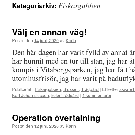
Fiskargubben
Kategoriarkiv:
Välj en annan väg!
Postat den
14 juni, 2020
av
Karin
Den här dagen har varit fylld av annat ä
har hunnit med en tur till stan, jag har 
kompis i Vitabergsparken, jag har fått hå
utomhusfrisör, jag har varit på badutfl
Publicerat i
Fiskargubben
,
Slussen
,
Trädgård
|
Etiketter
akvarel
Karl Johan-slussen
,
koloniträdgård
|
4 kommentarer
Operation övertalning
Postat den
12 juni, 2020
av
Karin