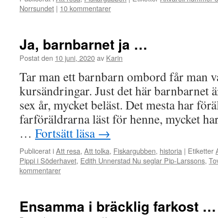
Norrsundet
|
10 kommentarer
Ja, barnbarnet ja …
Postat den
10 juni, 2020
av
Karin
Tar man ett barnbarn ombord får man v
kursändringar. Just det här barnbarnet är
sex år, mycket beläst. Det mesta har förä
farföräldrarna läst för henne, mycket ha
…
Fortsätt läsa
→
Publicerat i
Att resa
,
Att tolka
,
Fiskargubben
,
historia
|
Etiketter
Pippi i Söderhavet
,
Edith Unnerstad Nu seglar Pip-Larssons
,
To
kommentarer
Ensamma i bräcklig farkost …