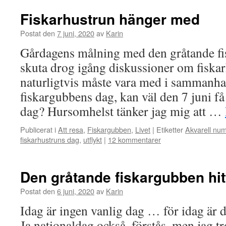
Fiskarhustrun hänger med
Postat den
7 juni, 2020
av
Karin
Gårdagens målning med den gråtande f
skuta drog igång diskussioner om fiska
naturligtvis måste vara med i sammanh
fiskargubbens dag, kan väl den 7 juni få
dag? Hursomhelst tänker jag mig att …
Publicerat i
Att resa
,
Fiskargubben
,
Livet
|
Etiketter
Akvarell nu
fiskarhustruns dag
,
utflykt
|
12 kommentarer
Den gråtande fiskargubben hi
Postat den
6 juni, 2020
av
Karin
Idag är ingen vanlig dag … för idag är 
Ja nationaldag också, förstås, men jag tro