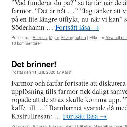
”Vad funderar du på?” sa farfar när de ät
farmor. ”Det är nåt …” ”Jag tänker att v
på en lite längre utflykt, nu när vi kan”
Söderhamn …
Fortsätt läsa
→
Publicerat i
Att resa
,
fåglar
,
Fiskargubben
|
Etiketter
Akvarell n
13 kommentarer
Det brinner!
Postat den
11 juni, 2020
av
Karin
Farmor och farfar fortsatte att diskute
upplösning tills farmor fick dåligt samv
ropade att de strax skulle komma upp. ”
kaffe till …” Barnbarnet svarade då med
Kastrullresan: …
Fortsätt läsa
→
Publicerat i
Att resa
,
Fiskargubben
|
Etiketter
Akvarell nummer 