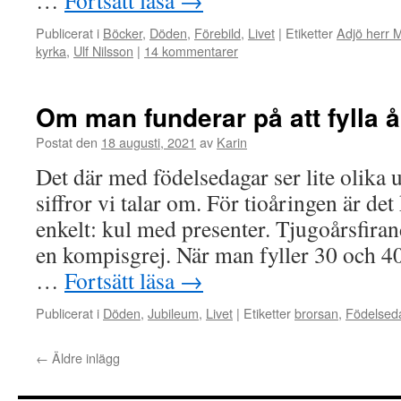
…
Fortsätt läsa
→
Publicerat i
Böcker
,
Döden
,
Förebild
,
Livet
|
Etiketter
Adjö herr M
kyrka
,
Ulf Nilsson
|
14 kommentarer
Om man funderar på att fylla å
Postat den
18 augusti, 2021
av
Karin
Det där med födelsedagar ser lite olika 
siffror vi talar om. För tioåringen är de
enkelt: kul med presenter. Tjugoårsfiran
en kompisgrej. När man fyller 30 och 40 
…
Fortsätt läsa
→
Publicerat i
Döden
,
Jubileum
,
Livet
|
Etiketter
brorsan
,
Födelsed
←
Äldre inlägg