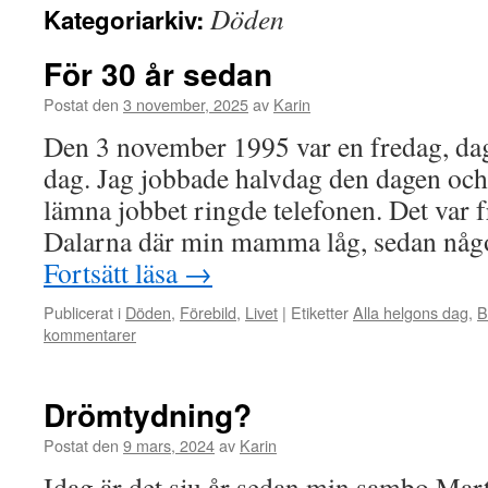
Döden
Kategoriarkiv:
För 30 år sedan
Postat den
3 november, 2025
av
Karin
Den 3 november 1995 var en fredag, dag
dag. Jag jobbade halvdag den dagen och 
lämna jobbet ringde telefonen. Det var 
Dalarna där min mamma låg, sedan någ
Fortsätt läsa
→
Publicerat i
Döden
,
Förebild
,
Livet
|
Etiketter
Alla helgons dag
,
B
kommentarer
Drömtydning?
Postat den
9 mars, 2024
av
Karin
Idag är det sju år sedan min sambo Mart