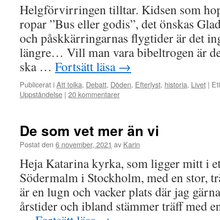
Helgförvirringen tilltar. Kidsen som h
ropar ”Bus eller godis”, det önskas Gla
och påskkärringarnas flygtider är det in
längre… Vill man vara bibeltrogen är de
ska …
Fortsätt läsa
→
Publicerat i
Att tolka
,
Debatt
,
Döden
,
Efterlyst
,
historia
,
Livet
|
Et
Uppståndelse
|
20 kommentarer
De som vet mer än vi
Postat den
6 november, 2021
av
Karin
Heja Katarina kyrka, som ligger mitt i e
Södermalm i Stockholm, med en stor, tr
är en lugn och vacker plats där jag gärna 
årstider och ibland stämmer träff med e