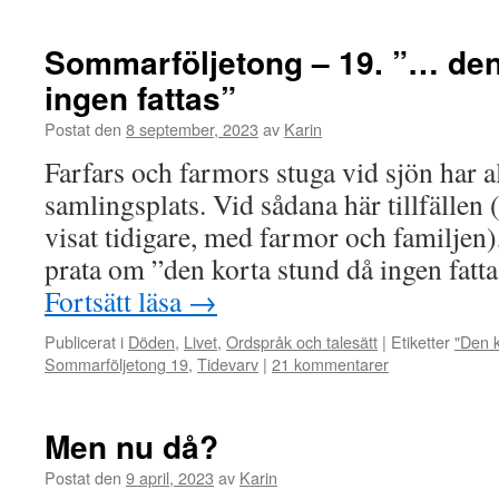
Sommarföljetong – 19. ”… den
ingen fattas”
Postat den
8 september, 2023
av
Karin
Farfars och farmors stuga vid sjön har al
samlingsplats. Vid sådana här tillfällen
visat tidigare, med farmor och familjen
prata om ”den korta stund då ingen fattas
Fortsätt läsa
→
Publicerat i
Döden
,
Livet
,
Ordspråk och talesätt
|
Etiketter
"Den k
Sommarföljetong 19
,
Tidevarv
|
21 kommentarer
Men nu då?
Postat den
9 april, 2023
av
Karin