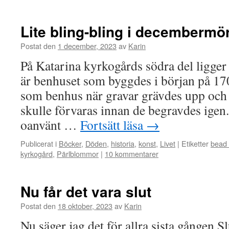
Lite bling-bling i decembermö
Postat den
1 december, 2023
av
Karin
På Katarina kyrkogårds södra del ligger e
är benhuset som byggdes i början på 17
som benhus när gravar grävdes upp och
skulle förvaras innan de begravdes igen
oanvänt …
Fortsätt läsa
→
Publicerat i
Böcker
,
Döden
,
historia
,
konst
,
Livet
|
Etiketter
bead 
kyrkogård
,
Pärlblommor
|
10 kommentarer
Nu får det vara slut
Postat den
18 oktober, 2023
av
Karin
Nu säger jag det för allra sista gången S