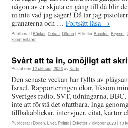
någon av er skjuta en gång till då blir de
ni inte vad jag säger! Då tar jag pistole
granaterna och …
Fortsätt läsa
→
Publicerat i
Böcker
,
Debatt
,
Döden
|
Etiketter
Bosnien
,
Bryssel
,
kommentarer
Svårt att ta in, omöjligt att sk
Postat den
12 oktober, 2023
av
Karin
Den senaste veckan har fyllts av plågsa
Israel. Rapporteringen ökar, liksom mi
Sveriges radio, SVT, tidningarna, BBC,
inte att förstå det ofattbara. Inga genom
tillbakablickar, intervjuer, citat, kartor
Publicerat i
Döden
,
Livet
,
Politik
|
Etiketter
7 oktober 2023
|
13 k