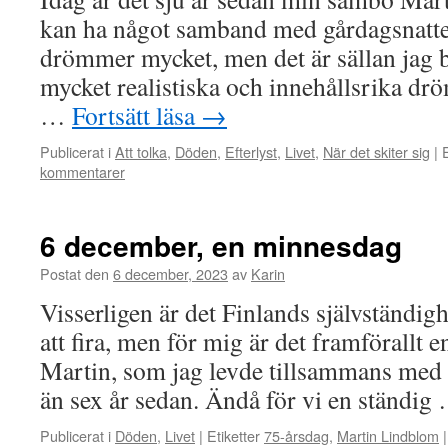
kan ha något samband med gårdagsnatte
drömmer mycket, men det är sällan jag 
mycket realistiska och innehållsrika dr
…
Fortsätt läsa
→
Publicerat i
Att tolka
,
Döden
,
Efterlyst
,
Livet
,
När det skiter sig
|
E
kommentarer
6 december, en minnesdag
Postat den
6 december, 2023
av
Karin
Visserligen är det Finlands självständigh
att fira, men för mig är det framförallt e
Martin, som jag levde tillsammans med i 
än sex år sedan. Ändå för vi en ständi
Publicerat i
Döden
,
Livet
|
Etiketter
75-årsdag
,
Martin Lindblom
|