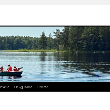
ifflarna
Fiskgjusarna
Diverse