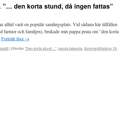
 ”… den korta stund, då ingen fattas”
r alltid varit en populär samlingsplats. Vid sådana här tillfällen
med farmor och familjen), brukade min pappa prata om ”den korta
…
Fortsätt läsa
→
lesätt
|
Etiketter
"Den korta stund ..."
,
gamla bekanta
,
Sommarföljetong 19
,