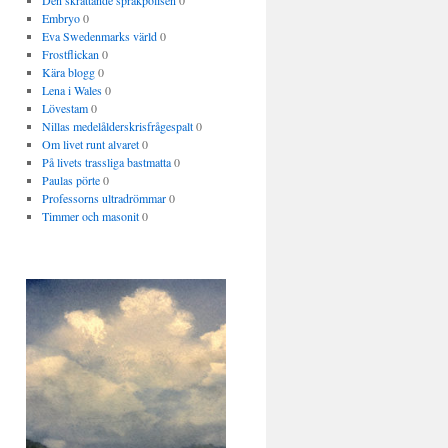
Den skrattande språkpolisen
0
Embryo
0
Eva Swedenmarks värld
0
Frostflickan
0
Kära blogg
0
Lena i Wales
0
Lövestam
0
Nillas medelålderskrisfrågespalt
0
Om livet runt alvaret
0
På livets trassliga bastmatta
0
Paulas pörte
0
Professorns ultradrömmar
0
Timmer och masonit
0