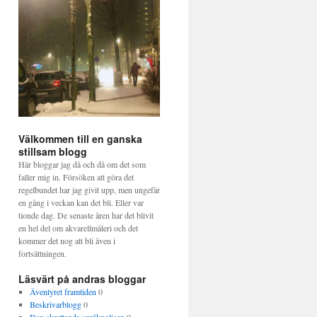
Välkommen till en ganska
stillsam blogg
Här bloggar jag då och då om det som
faller mig in. Försöken att göra det
regelbundet har jag givit upp, men ungefär
en gång i veckan kan det bli. Eller var
tionde dag. De senaste åren har det blivit
en hel del om akvarellmåleri och det
kommer det nog att bli även i
fortsättningen.
Läsvärt på andras bloggar
Äventyret framtiden
0
Beskrivarblogg
0