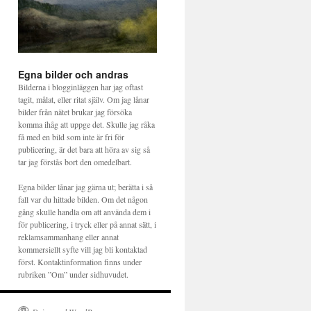
Egna bilder och andras
Bilderna i blogginläggen har jag oftast
tagit, målat, eller ritat själv. Om jag lånar
bilder från nätet brukar jag försöka
komma ihåg att uppge det. Skulle jag råka
få med en bild som inte är fri för
publicering, är det bara att höra av sig så
tar jag förstås bort den omedelbart.
Egna bilder lånar jag gärna ut; berätta i så
fall var du hittade bilden. Om det någon
gång skulle handla om att använda dem i
för publicering, i tryck eller på annat sätt, i
reklamsammanhang eller annat
kommersiellt syfte vill jag bli kontaktad
först. Kontaktinformation finns under
rubriken ”Om” under sidhuvudet.