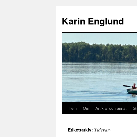
Hoppa
till
Karin Englund
innehåll
Hem
Om
Artiklar och annat
Gr
Tidevarv
Etikettarkiv: