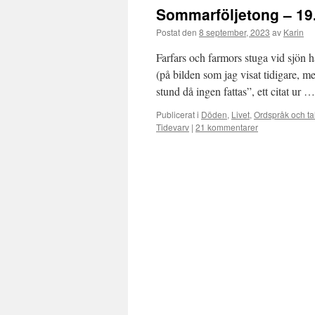
Sommarföljetong – 19.
Postat den
8 september, 2023
av
Karin
Farfars och farmors stuga vid sjön ha
(på bilden som jag visat tidigare, 
stund då ingen fattas”, ett citat ur 
Publicerat i
Döden
,
Livet
,
Ordspråk och ta
Tidevarv
|
21 kommentarer