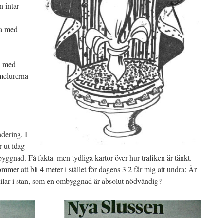
n intar
i
da med
l, med
melurerna
dering. I
r ut idag
yggnad. Få fakta, men tydliga kartor över hur trafiken är tänkt.
mmer att bli 4 meter i stället för dagens 3,2 får mig att undra: Är
stbilar i stan, som en ombyggnad är absolut nödvändig?