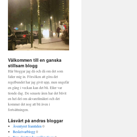
Välkommen till en ganska
stillsam blogg
Här bloggar jag då och då om det som
faller mig in. Försöken att göra det
regelbundet har jag givit upp, men ungefär
en gång i veckan kan det bli. Eller var
tionde dag. De senaste åren har det blivit
en hel del om akvarellmåleri och det
kommer det nog att bli även i
fortsättningen.
Läsvärt på andras bloggar
Äventyret framtiden
0
Beskrivarblogg
0