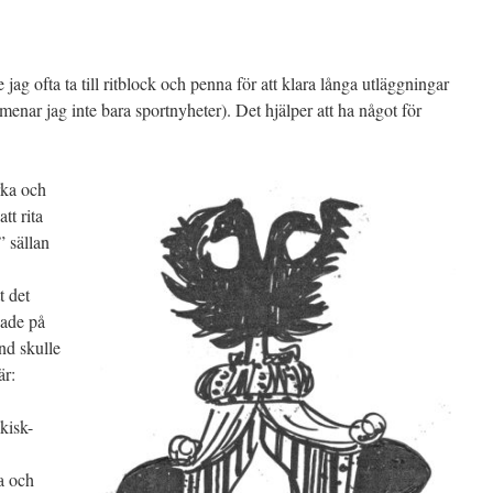
jag ofta ta till ritblock och penna för att klara långa utläggningar
menar jag inte bara sportnyheter). Det hjälper att ha något för
rka och
tt rita
” sällan
t det
nade på
nd skulle
är:
kisk-
a och