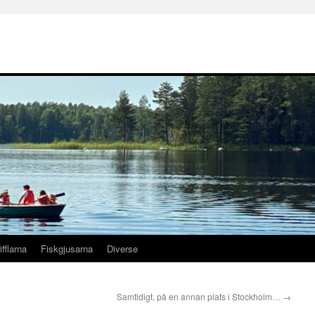
ifflarna
Fiskgjusarna
Diverse
Samtidigt, på en annan plats i Stockholm…
→