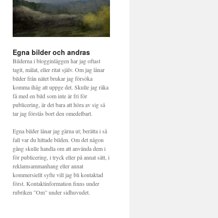
Egna bilder och andras
Bilderna i blogginläggen har jag oftast
tagit, målat, eller ritat själv. Om jag lånar
bilder från nätet brukar jag försöka
komma ihåg att uppge det. Skulle jag råka
få med en bild som inte är fri för
publicering, är det bara att höra av sig så
tar jag förstås bort den omedelbart.
Egna bilder lånar jag gärna ut; berätta i så
fall var du hittade bilden. Om det någon
gång skulle handla om att använda dem i
för publicering, i tryck eller på annat sätt, i
reklamsammanhang eller annat
kommersiellt syfte vill jag bli kontaktad
först. Kontaktinformation finns under
rubriken ”Om” under sidhuvudet.