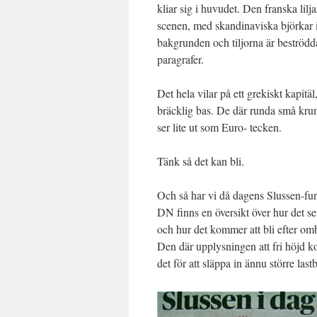
kliar sig i huvudet. Den franska lilja
scenen, med skandinaviska björkar 
bakgrunden och tiljorna är beströd
paragrafer.
Det hela vilar på ett grekiskt kapitä
bräcklig bas. De där runda små kru
ser lite ut som Euro- tecken.
Tänk så det kan bli.
Och så har vi då dagens Slussen-fun
DN finns en översikt över hur det se
och hur det kommer att bli efter omb
Den där upplysningen att fri höjd ko
det för att släppa in ännu större la