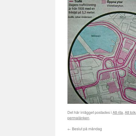
Det här inlägget postades i
Att rita
,
Att tol
permalänken
.
←
Beslut på måndag