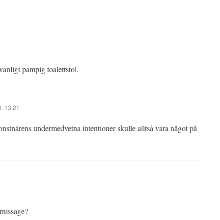
anligt pampig toalettstol.
l. 13:21
onstnärens undermedvetna intentioner skulle alltså vara något på
ernissage?