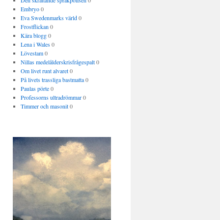
Den skrattande språkpolisen
0
Embryo
0
Eva Swedenmarks värld
0
Frostflickan
0
Kära blogg
0
Lena i Wales
0
Lövestam
0
Nillas medelålderskrisfrågespalt
0
Om livet runt alvaret
0
På livets trassliga bastmatta
0
Paulas pörte
0
Professorns ultradrömmar
0
Timmer och masonit
0