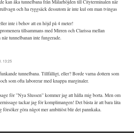
nde kan åka tunnelbana från Mälarhöjden till Cityterminalen när
rullvagn och ha ryggsäck dessutom är inte kul om man tvingas
er inte i behov att en höjd på 4 meter!
t promenera tillsammans med Mirren och Clarissa mellan
när tunnelbanan inte fungerade.
l. 13:25
unkande tunnelbana. Tillfälligt, eller? Borde varna dottern som
 och som ofta laborerar med knappa marginaler.
issage för ”Nya Slussen” kommer jag att hålla mig borta. Men om
ernissage tackar jag för komplimangen! Det bästa är att bara låta
g försöker göra något mer ambitiöst blir det pannkaka.