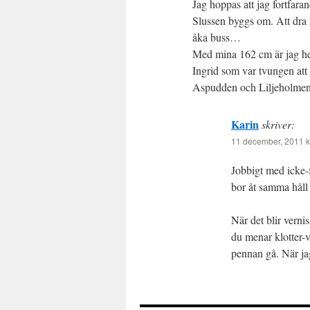
Jag hoppas att jag fortfara
Slussen byggs om. Att dra 
åka buss…
Med mina 162 cm är jag hell
Ingrid som var tvungen at
Aspudden och Liljeholmen 
Karin
skriver:
11 december, 2011 k
Jobbigt med icke-f
bor åt samma håll
När det blir vern
du menar klotter-v
pennan gå. När ja