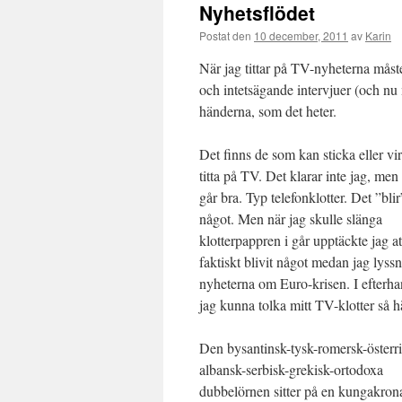
Nyhetsflödet
Postat den
10 december, 2011
av
Karin
När jag tittar på TV-nyheterna måste 
och intetsägande intervjuer (och nu 
händerna, som det heter.
Det finns de som kan sticka eller vi
titta på TV. Det klarar inte jag, men a
går bra. Typ telefonklotter. Det ”blir
något. Men när jag skulle slänga
klotterpappren i går upptäckte jag at
faktiskt blivit något medan jag lyss
nyheterna om Euro-krisen. I efterha
jag kunna tolka mitt TV-klotter så h
Den bysantinsk-tysk-romersk-österri
albansk-serbisk-grekisk-ortodoxa
dubbelörnen sitter på en kungakron