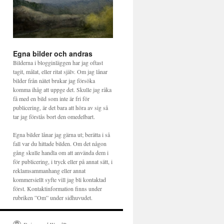
Egna bilder och andras
Bilderna i blogginläggen har jag oftast
tagit, målat, eller ritat själv. Om jag lånar
bilder från nätet brukar jag försöka
komma ihåg att uppge det. Skulle jag råka
få med en bild som inte är fri för
publicering, är det bara att höra av sig så
tar jag förstås bort den omedelbart.
Egna bilder lånar jag gärna ut; berätta i så
fall var du hittade bilden. Om det någon
gång skulle handla om att använda dem i
för publicering, i tryck eller på annat sätt, i
reklamsammanhang eller annat
kommersiellt syfte vill jag bli kontaktad
först. Kontaktinformation finns under
rubriken ”Om” under sidhuvudet.