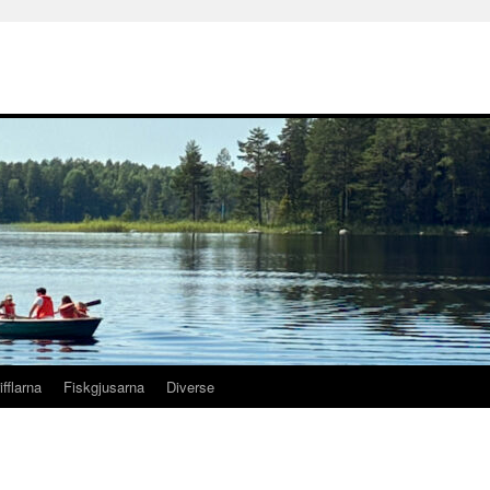
ifflarna
Fiskgjusarna
Diverse