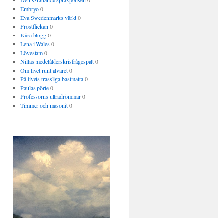
Den skrattande språkpolisen
0
Embryo
0
Eva Swedenmarks värld
0
Frostflickan
0
Kära blogg
0
Lena i Wales
0
Lövestam
0
Nillas medelålderskrisfrågespalt
0
Om livet runt alvaret
0
På livets trassliga bastmatta
0
Paulas pörte
0
Professorns ultradrömmar
0
Timmer och masonit
0