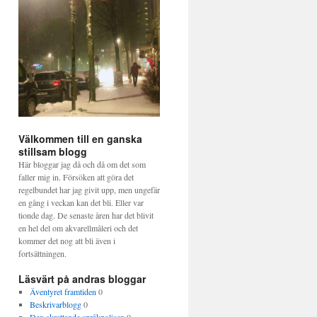
Välkommen till en ganska
stillsam blogg
Här bloggar jag då och då om det som
faller mig in. Försöken att göra det
regelbundet har jag givit upp, men ungefär
en gång i veckan kan det bli. Eller var
tionde dag. De senaste åren har det blivit
en hel del om akvarellmåleri och det
kommer det nog att bli även i
fortsättningen.
Läsvärt på andras bloggar
Äventyret framtiden
0
Beskrivarblogg
0