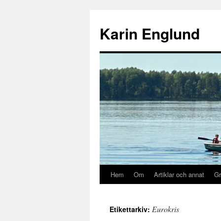
Hoppa
till
Karin Englund
innehåll
Hem
Om
Artiklar och annat
Gr
Eurokris
Etikettarkiv: