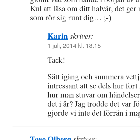
Kul att läsa om ditt halvår, det ger
som rör sig runt dig… ;-)
Karin
skriver:
1 juli, 2014 kl. 18:15
Tack!
Sätt igång och summera vettja
intressant att se dels hur fo
hur man stuvar om händelsern
det i år? Jag trodde det var f
gjorde vi inte det förrän i ma
Tove Olberg
skriver: