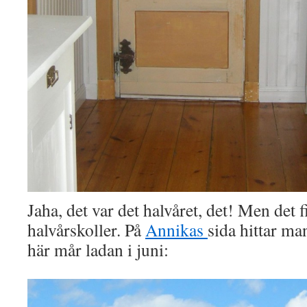
Jaha, det var det halvåret, det! Men det 
halvårskoller. På
Annikas
sida hittar ma
här mår ladan i juni: