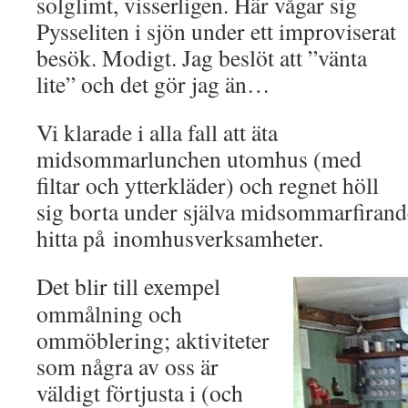
solglimt, visserligen. Här vågar sig
Pysseliten i sjön under ett improviserat
besök. Modigt. Jag beslöt att ”vänta
lite” och det gör jag än…
Vi klarade i alla fall att äta
midsommarlunchen utomhus (med
filtar och ytterkläder) och regnet höll
sig borta under själva midsommarfiran
hitta på inomhusverksamheter.
Det blir till exempel
ommålning och
ommöblering; aktiviteter
som några av oss är
väldigt förtjusta i (och