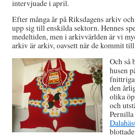
intervjuade i april.
Efter många år på Riksdagens arkiv och 
upp sig till enskilda sektorn. Hennes spe
medeltiden, men i arkivvärlden är vi myc
arkiv är arkiv, oavsett när de kommit till
Och så b
husen på
fnittrig
den årl
olika öp
och utst
Pernill
Dalahäs
blottade