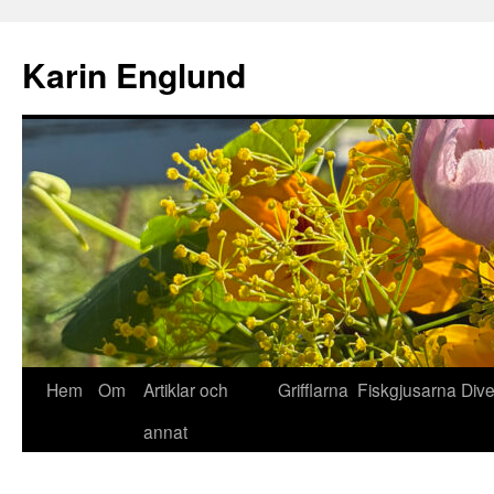
Hoppa
till
Karin Englund
innehåll
Hem
Om
Artiklar och
Grifflarna
Fiskgjusarna
Div
annat