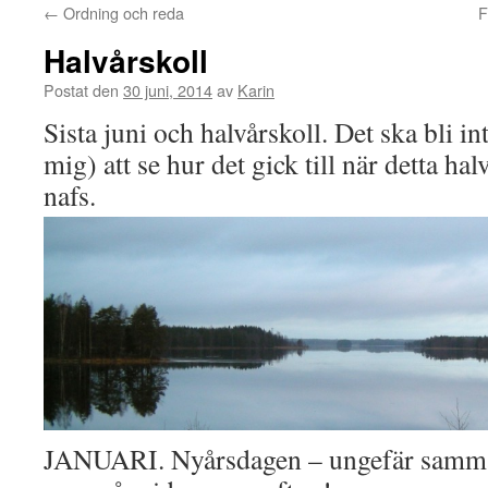
←
Ordning och reda
F
Halvårskoll
Postat den
30 juni, 2014
av
Karin
Sista juni och halvårskoll. Det ska bli intr
mig) att se hur det gick till när detta hal
nafs.
JANUARI. Nyårsdagen – ungefär samma