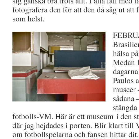
sig ganska bra trots allt. I alla fall med 
fotografera den för att den då såg ut att 
som helst.
FEBRUAR
Brasilie
hälsa på
Medan h
dagarna
Paulos a
museer –
sådana 
stängda 
fotbolls-VM. Här är ett museum i den s
där jag hejdades i porten. Blir klart til
om fotbollspelarna och fansen hittar dit.