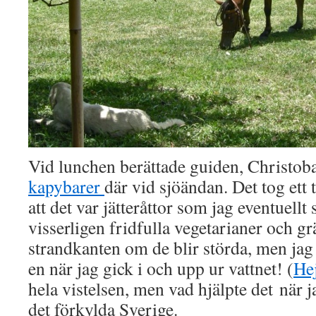
Vid lunchen berättade guiden, Christobal
kapybarer
där vid sjöändan. Det tog ett 
att det var jätteråttor som jag eventuell
visserligen fridfulla vegetarianer och gr
strandkanten om de blir störda, men jag 
en när jag gick i och upp ur vattnet! (
He
hela vistelsen, men vad hjälpte det när 
det förkylda Sverige.