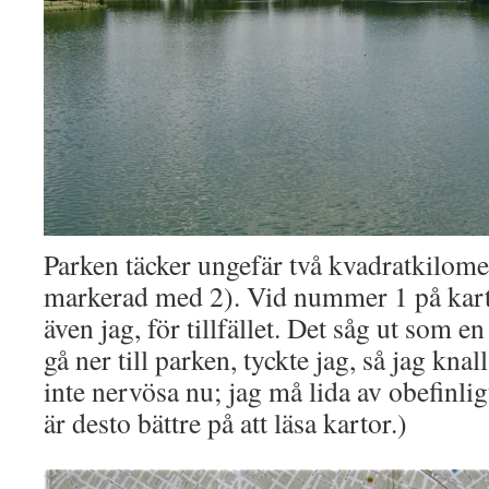
Parken täcker ungefär två kvadratkilome
markerad med 2). Vid nummer 1 på kart
även jag, för tillfället. Det såg ut som 
gå ner till parken, tyckte jag, så jag knal
inte nervösa nu; jag må lida av obefinli
är desto bättre på att läsa kartor.)