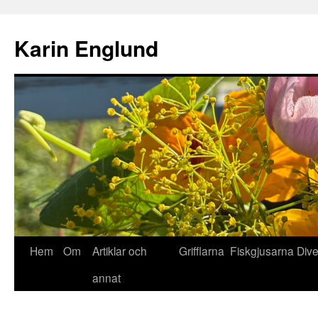
Hoppa
till
Karin Englund
innehåll
Hem
Om
Artiklar och
Grifflarna
Fiskgjusarna
Div
annat