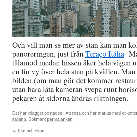
Och vill man se mer av stan kan man kol
panoreringen, just från
Teraço Itália
Man
tålamod medan hissen åker hela vägen 
en fin vy över hela stan på kvällen. Man
bilden (om man gör det kommer restaura
utan bara låta kameran svepa runt hori
pekaren åt sidorna ändras riktningen.
Det här inlägget postades i
Att resa
och har märkts med etikett
italiano
. Bokmärk
permalänken
.
←
Eko och ekon