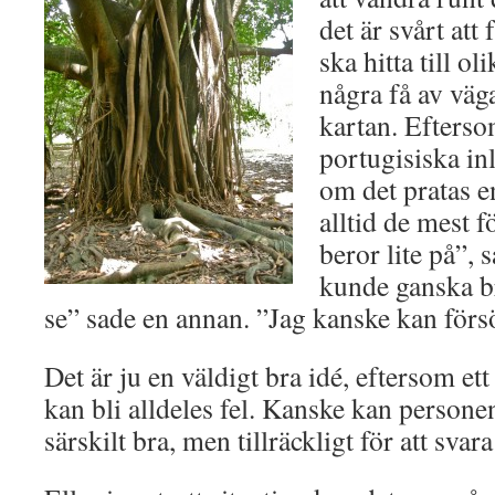
det är svårt at
ska hitta till ol
några få av väg
kartan. Efterso
portugisiska in
om det pratas e
alltid de mest f
beror lite på”,
kunde ganska br
se” sade en annan. ”Jag kanske kan försö
Det är ju en väldigt bra idé, eftersom ett 
kan bli alldeles fel. Kanske kan personen
särskilt bra, men tillräckligt för att sva