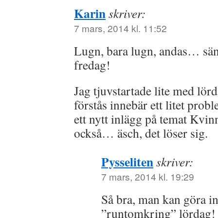
Karin
skriver:
7 mars, 2014 kl. 11:52
Lugn, bara lugn, andas… sä
fredag!
Jag tjuvstartade lite med lör
förstås innebär ett litet prob
ett nytt inlägg på temat Kvin
också… äsch, det löser sig.
Pysseliten
skriver:
7 mars, 2014 kl. 19:29
Så bra, man kan göra inl
”runtomkring” lördag!