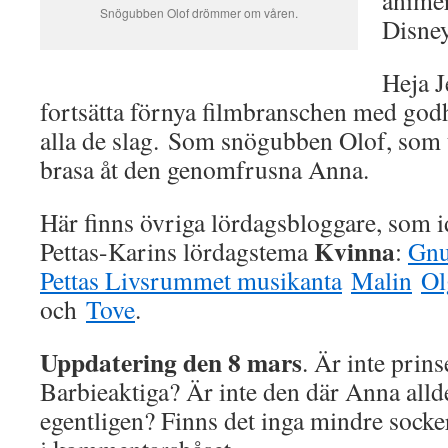
animer
Snögubben Olof drömmer om våren.
Disne
Heja J
fortsätta förnya filmbranschen med godh
alla de slag. Som snögubben Olof, som
brasa åt den genomfrusna Anna.
Här finns övriga lördagsbloggare, som i
Kvinna
Pettas-Karins lördagstema
:
Gnu
Pettas
Livsrummet
musikanta
Malin
Ol
och
Tove
.
Uppdatering den 8 mars
. Är inte prins
Barbieaktiga? Är inte den där Anna allde
egentligen? Finns det inga mindre socker