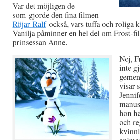
Var det möjligen de
som gjorde den fina filmen
Röjar-Ralf
också, vars tuffa och roliga
Vanilja påminner en hel del om Frost-fil
prinsessan Anne.
Nej, F
inte g
gemen
visar s
Jennif
manus 
hon ha
och re
kvinnl