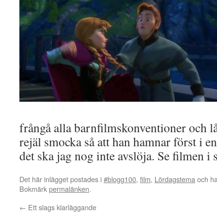
frångå alla barnfilmskonventioner och 
rejäl smocka så att han hamnar först i en
det ska jag nog inte avslöja. Se filmen i s
Det här inlägget postades i
#blogg100
,
film
,
Lördagstema
och ha
Bokmärk
permalänken
.
←
Ett slags klarläggande