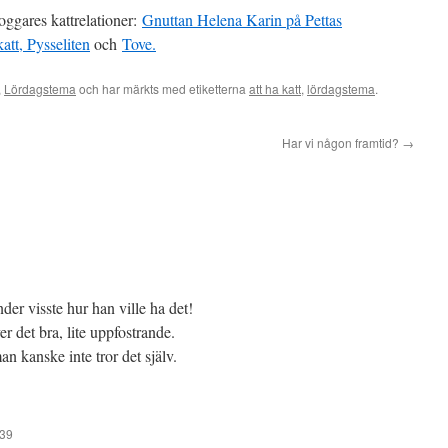
oggares kattrelationer:
Gnuttan
Helena
Karin på Pettas
att,
Pysseliten
och
Tove.
,
Lördagstema
och har märkts med etiketterna
att ha katt
,
lördagstema
.
Har vi någon framtid?
→
er visste hur han ville ha det!
r det bra, lite uppfostrande.
an kanske inte tror det själv.
:39