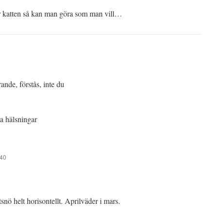
r katten så kan man göra som man vill…
ande, förstås, inte du
ga hälsningar
:40
tsnö helt horisontellt. Aprilväder i mars.