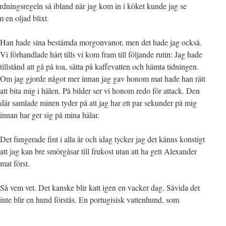
rdningsregeln så ibland när jag kom in i köket kunde jag se
 en oljad blixt.
Han hade sina bestämda morgonvanor, men det hade jag också.
Vi förhandlade hårt tills vi kom fram till följande rutin: Jag hade
tillstånd att gå på toa, sätta på kaffevatten och hämta tidningen.
Om jag gjorde något mer innan jag gav honom mat hade han rätt
att bita mig i hälen. På bilder ser vi honom redo för attack. Den
där samlade minen tyder på att jag har ett par sekunder på mig
innan har ger sig på mina hälar.
Det fungerade fint i alla år och idag tycker jag det känns konstigt
att jag kan bre smörgåsar till frukost utan att ha gett Alexander
mat först.
Så vem vet. Det kanske blir katt igen en vacker dag. Såvida det
inte blir en hund förstås. En portugisisk vattenhund, som