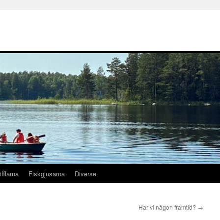
ifflarna
Fiskgjusarna
Diverse
Har vi någon framtid?
→