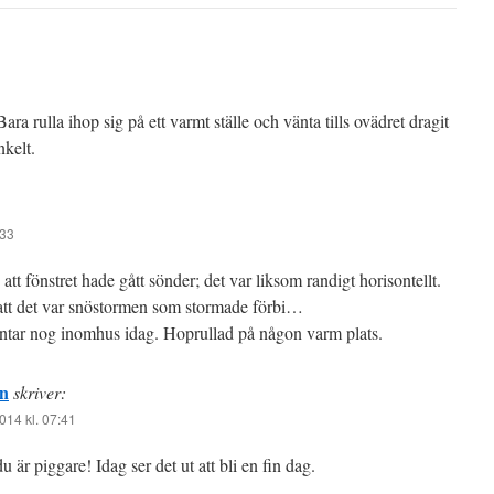
ara rulla ihop sig på ett varmt ställe och vänta tills ovädret dragit
nkelt.
:33
att fönstret hade gått sönder; det var liksom randigt horisontellt.
att det var snöstormen som stormade förbi…
ntar nog inomhus idag. Hoprullad på någon varm plats.
en
skriver:
014 kl. 07:41
 är piggare! Idag ser det ut att bli en fin dag.