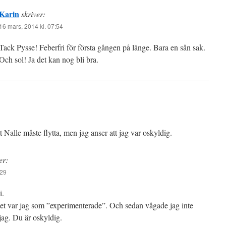
Karin
skriver:
16 mars, 2014 kl. 07:54
Tack Pysse! Feberfri för första gången på länge. Bara en sån sak.
Och sol! Ja det kan nog bli bra.
tt Nalle måste flytta, men jag anser att jag var oskyldig.
er:
:29
i.
 Det var jag som ”experimenterade”. Och sedan vågade jag inte
 jag. Du är oskyldig.