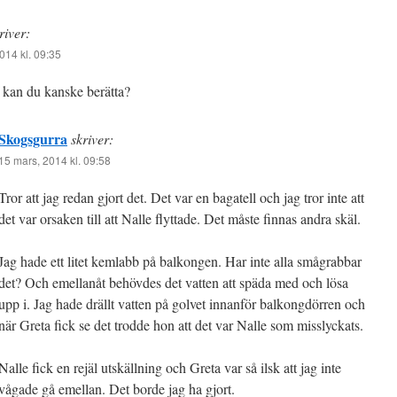
river:
014 kl. 09:35
an du kanske berätta?
Skogsgurra
skriver:
15 mars, 2014 kl. 09:58
Tror att jag redan gjort det. Det var en bagatell och jag tror inte att
det var orsaken till att Nalle flyttade. Det måste finnas andra skäl.
Jag hade ett litet kemlabb på balkongen. Har inte alla smågrabbar
det? Och emellanåt behövdes det vatten att späda med och lösa
upp i. Jag hade drällt vatten på golvet innanför balkongdörren och
när Greta fick se det trodde hon att det var Nalle som misslyckats.
Nalle fick en rejäl utskällning och Greta var så ilsk att jag inte
vågade gå emellan. Det borde jag ha gjort.