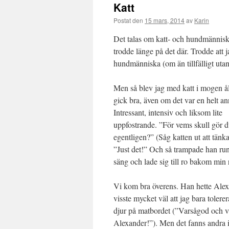
Katt
Postat den
15 mars, 2014
av
Karin
Det talas om katt- och hundmännisk
trodde länge på det där. Trodde att j
hundmänniska (om än tillfälligt uta
Men så blev jag med katt i mogen å
gick bra, även om det var en helt an
Intressant, intensiv och liksom lite
uppfostrande. ”För vems skull gör d
egentligen?” (Såg katten ut att tänk
”Just det!” Och så trampade han runt
säng och lade sig till ro bakom min
Vi kom bra överens. Han hette Ale
visste mycket väl att jag bara toler
djur på matbordet (”Varsågod och vä
Alexander!”). Men det fanns andra i