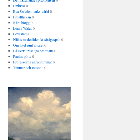
Den skrattande språkpolisen
0
Embryo
0
Eva Swedenmarks värld
0
Frostflickan
0
Kära blogg
0
Lena i Wales
0
Lövestam
0
Nillas medelålderskrisfrågespalt
0
Om livet runt alvaret
0
På livets trassliga bastmatta
0
Paulas pörte
0
Professorns ultradrömmar
0
Timmer och masonit
0