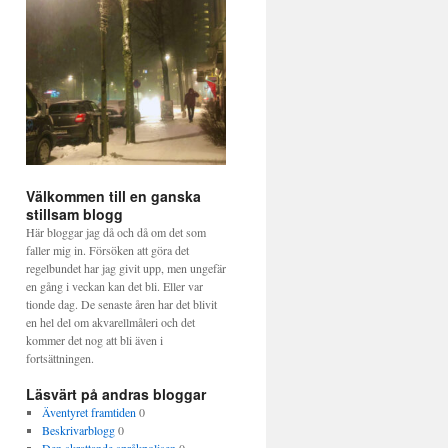
Välkommen till en ganska
stillsam blogg
Här bloggar jag då och då om det som
faller mig in. Försöken att göra det
regelbundet har jag givit upp, men ungefär
en gång i veckan kan det bli. Eller var
tionde dag. De senaste åren har det blivit
en hel del om akvarellmåleri och det
kommer det nog att bli även i
fortsättningen.
Läsvärt på andras bloggar
Äventyret framtiden
0
Beskrivarblogg
0