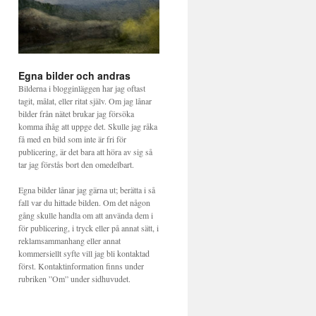
Egna bilder och andras
Bilderna i blogginläggen har jag oftast
tagit, målat, eller ritat själv. Om jag lånar
bilder från nätet brukar jag försöka
komma ihåg att uppge det. Skulle jag råka
få med en bild som inte är fri för
publicering, är det bara att höra av sig så
tar jag förstås bort den omedelbart.
Egna bilder lånar jag gärna ut; berätta i så
fall var du hittade bilden. Om det någon
gång skulle handla om att använda dem i
för publicering, i tryck eller på annat sätt, i
reklamsammanhang eller annat
kommersiellt syfte vill jag bli kontaktad
först. Kontaktinformation finns under
rubriken ”Om” under sidhuvudet.