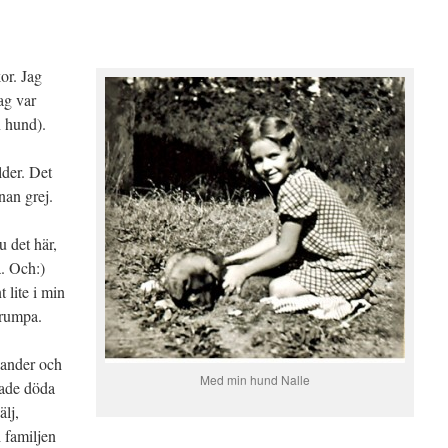
or. Jag
ag var
n hund).
lder. Det
nan grej.
u det här,
a. Och:)
 lite i min
 rumpa.
xander och
Med min hund Nalle
erade döda
lj,
 familjen