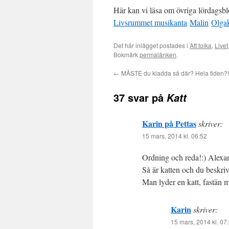
Här kan vi läsa om övriga lördagsbl
Livsrummet
musikanta
Malin
Olgak
Det här inlägget postades i
Att tolka
,
Livet
Bokmärk
permalänken
.
←
MÅSTE du kladda så där? Hela tiden?!
37 svar på
Katt
Karin på Pettas
skriver:
15 mars, 2014 kl. 06:52
Ordning och reda!:) Alexand
Så är katten och du beskrive
Man lyder en katt, fastän m
Karin
skriver:
15 mars, 2014 kl. 07