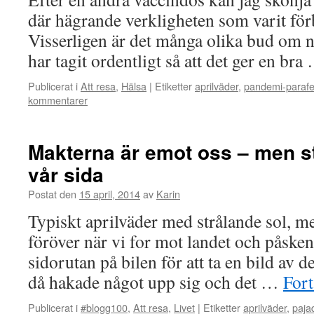
där hägrande verkligheten som varit förb
Visserligen är det många olika bud om n
har tagit ordentligt så att det ger en br
Publicerat i
Att resa
,
Hälsa
|
Etiketter
aprilväder
,
pandemi-parafe
kommentarer
Makterna är emot oss – men s
vår sida
Postat den
15 april, 2014
av
Karin
Typiskt aprilväder med strålande sol, m
föröver när vi for mot landet och påsken
sidorutan på bilen för att ta en bild av
då hakade något upp sig och det …
Fort
Publicerat i
#blogg100
,
Att resa
,
Livet
|
Etiketter
aprilväder
,
pajad