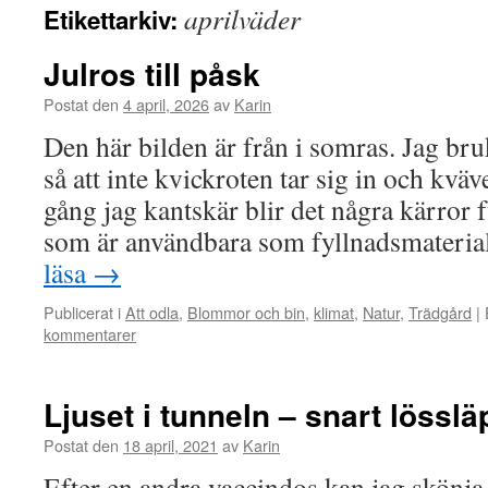
aprilväder
Etikettarkiv:
Julros till påsk
Postat den
4 april, 2026
av
Karin
Den här bilden är från i somras. Jag bru
så att inte kvickroten tar sig in och kvä
gång jag kantskär blir det några kärror 
som är användbara som fyllnadsmateri
läsa
→
Publicerat i
Att odla
,
Blommor och bin
,
klimat
,
Natur
,
Trädgård
|
kommentarer
Ljuset i tunneln – snart lösslä
Postat den
18 april, 2021
av
Karin
Efter en andra vaccindos kan jag skönja 