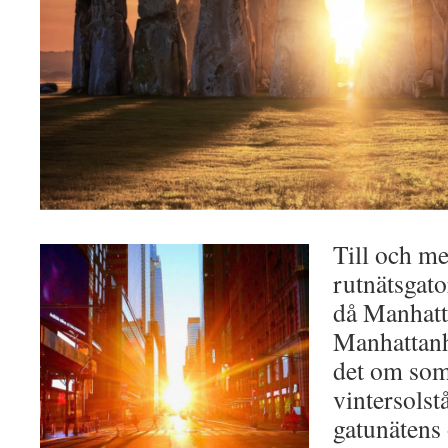
Till och m
rutnätsgato
då Manhatt
Manhattanh
det om so
vintersolst
gatunätens