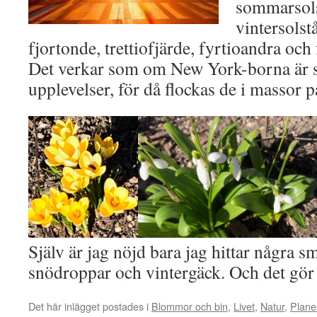
sommarsols
vintersolst
fjortonde, trettiofjärde, fyrtioandra och
Det verkar som om New York-borna är s
upplevelser, för då flockas de i massor p
Själv är jag nöjd bara jag hittar några s
snödroppar och vintergäck. Och det gör 
Det här inlägget postades i
Blommor och bin
,
Livet
,
Natur
,
Plane