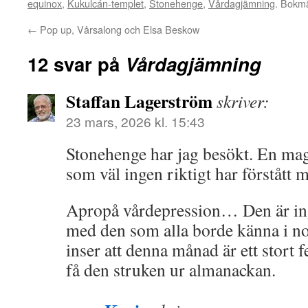
equinox
,
Kukulcán-templet
,
Stonehenge
,
Vårdagjämning
. Bokm
←
Pop up, Vårsalong och Elsa Beskow
12 svar på
Vårdagjämning
Staffan Lagerström
skriver:
23 mars, 2026 kl. 15:43
Stonehenge har jag besökt. En mag
som väl ingen riktigt har förstått
Apropå vårdepression… Den är ing
med den som alla borde känna i no
inser att denna månad är ett stort f
få den struken ur almanackan.