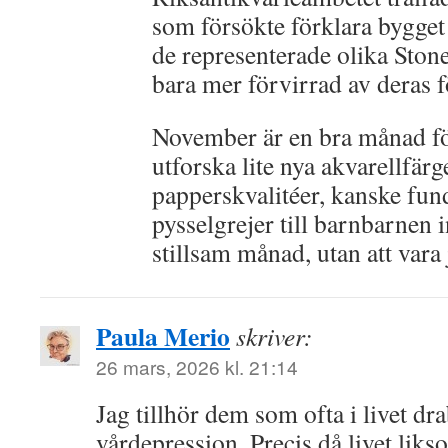
som försökte förklara bygget
de representerade olika Ston
bara mer förvirrad av deras
November är en bra månad för 
utforska lite nya akvarellfärge
papperskvalitéer, kanske fun
pysselgrejer till barnbarnen 
stillsam månad, utan att vara 
Paula Merio
skriver:
26 mars, 2026 kl. 21:14
Jag tillhör dem som ofta i livet dr
vårdepression. Precis då livet liks