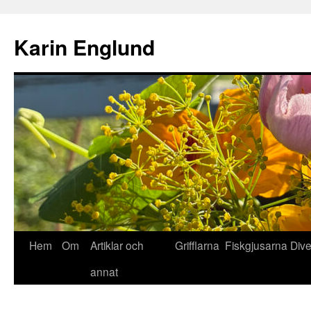
Hoppa
till
Karin Englund
innehåll
Hem
Om
Artiklar och
Grifflarna
Fiskgjusarna
Div
annat