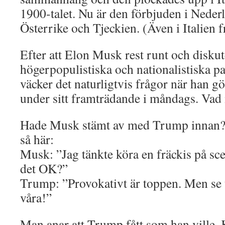
1900-talet. Nu är den förbjuden i Neder
Österrike och Tjeckien. (Även i Italien f
Efter att Elon Musk rest runt och disku
högerpopulistiska och nationalistiska pa
väcker det naturligtvis frågor när han gö
under sitt framträdande i måndags. Va
Hade Musk stämt av med Trump innan? 
så här:
Musk: ”Jag tänkte köra en fräckis på sce
det OK?”
Trump: ”Provokativt är toppen. Men se ti
våra!”
Man anar att Trump fått som han ville.