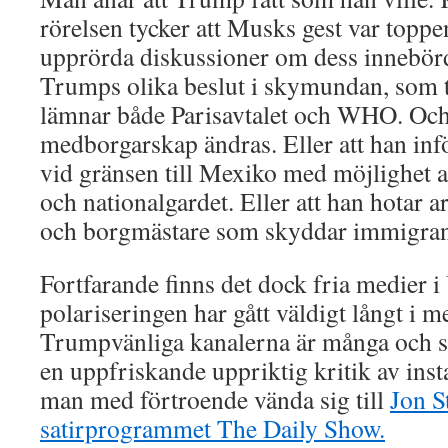
rörelsen tycker att Musks gest var topp
upprörda diskussioner om dess innebör
Trumps olika beslut i skymundan, som t
lämnar både Parisavtalet och WHO. Och 
medborgarskap ändras. Eller att han inf
vid gränsen till Mexiko med möjlighet at
och nationalgardet. Eller att han hotar 
och borgmästare som skyddar immigrant
Fortfarande finns det dock fria medier 
polariseringen har gått väldigt långt i 
Trumpvänliga kanalerna är många och s
en uppfriskande uppriktig kritik av ins
man med förtroende vända sig till
Jon S
satirprogrammet The Daily Show.