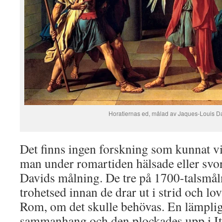
Horatiernas ed, målad av Jaques-Louis D
Det finns ingen forskning som kunnat visa
man under romartiden hälsade eller svo
Davids målning. De tre på 1700-talsmål
trohetsed innan de drar ut i strid och lova
Rom, om det skulle behövas. En lämplig 
sammanhang och den plockades upp i It