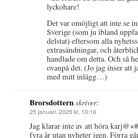
lyckohare!
Det var omöjligt att inte se in
Sverige (som ju ibland uppf
delstat) eftersom alla nyhets
extrasändningar, och återblic
handlade om detta. Och så h
ovanpå det. (Jo jag inser att
med mitt inlägg…)
Brorsdottern
skriver:
25 januari, 2025 kl. 10:16
Jag klarar inte av att höra karj@×#
fyra år utan nyheter igen. Förra