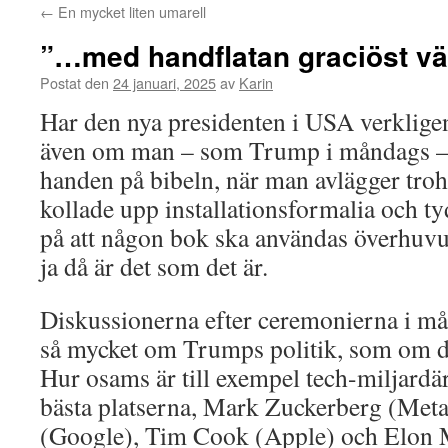
←
En mycket liten umarell
”…med handflatan graciöst v
Postat den
24 januari, 2025
av
Karin
Har den nya presidenten i USA verkligen 
även om man – som Trump i måndags – m
handen på bibeln, när man avlägger troh
kollade upp installationsformalia och ty
på att någon bok ska användas överhuvud
ja då är det som det är.
Diskussionerna efter ceremonierna i må
så mycket om Trumps politik, som om di
Hur osams är till exempel tech-miljardä
bästa platserna, Mark Zuckerberg (Meta
(Google), Tim Cook (Apple) och Elon M