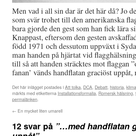
Men vad i all sin dar är det här då? Jo d
som svär trohet till den amerikanska f
bara gjorde den gest som han fick lära s
Knappast, eftersom den gesten avskaffa
född 1971 och dessutom uppväxt i Syda
man handen på hjärtat vid flagghälsning
till så att handen sträcktes mot flaggan ”
fanan’ vänds handflatan graciöst uppåt,
Det här inlägget postades i
Att tolka
,
DCA
,
Debatt
,
historia
,
klima
märkts med etiketterna
Installationsformalia
,
Romersk hälsning
,
permalänken
.
←
En mycket liten umarell
12 svar på
”…med handflatan g
uppåt”