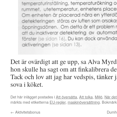
Det är ovärdigt att ge upp, sa Alva Myr
hon skulle ha sagt om att finkalibrera d
Tack och lov att jag har vedspis, tänker ja
sova i köket.
Det här inlägget postades i
Att översätta
,
Att tolka
,
Miljö
,
När det 
märkts med etiketterna
EU-regler
,
maskinöversättning
. Bokmär
←
Aktivitetsbonus
Dumhe