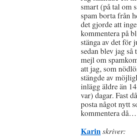
smart (på tal om s
spam borta från h
det gjorde att ing
kommentera på blo
stänga av det för 
sedan blev jag så t
mejl om spamkomm
att jag, som nödlös
stängde av möjlig
inlägg äldre än 14 
var) dagar. Fast då
posta något nytt s
kommentera då…
Karin
skriver: