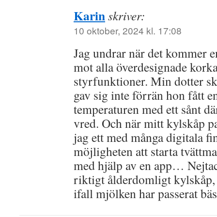
Karin
skriver:
10 oktober, 2024 kl. 17:08
Jag undrar när det kommer e
mot alla överdesignade korka
styrfunktioner. Min dotter sk
gav sig inte förrän hon fått e
temperaturen med ett sånt d
vred. Och när mitt kylskåp p
jag ett med många digitala fi
möjligheten att starta tvättm
med hjälp av en app… Nejtack
riktigt ålderdomligt kylskåp
ifall mjölken har passerat bä