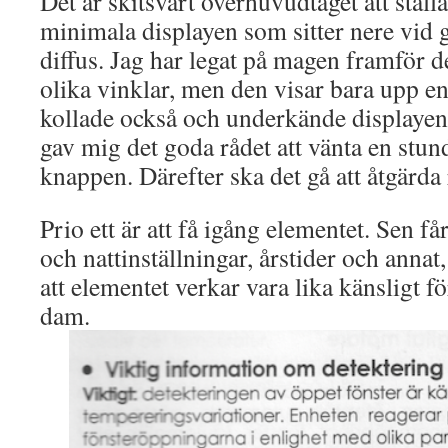
Det är skitsvårt överhuvudtaget att ställ
minimala displayen som sitter nere vid 
diffus. Jag har legat på magen framför d
olika vinklar, men den visar bara upp en
kollade också och underkände displaye
gav mig det goda rådet att vänta en stun
knappen. Därefter ska det gå att åtgärda 
Prio ett är att få igång elementet. Sen få
och nattinställningar, årstider och anna
att elementet verkar vara lika känsligt 
dam.