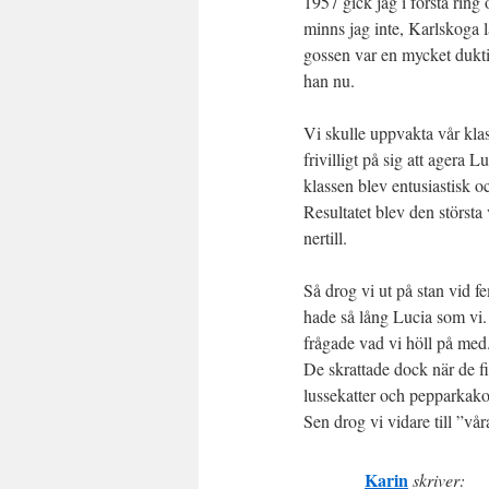
1957 gick jag i första ring 
minns jag inte, Karlskoga 
gossen var en mycket dukt
han nu.
Vi skulle uppvakta vår kla
frivilligt på sig att agera
klassen blev entusiastisk o
Resultatet blev den största
nertill.
Så drog vi ut på stan vid f
hade så lång Lucia som vi. 
frågade vad vi höll på med
De skrattade dock när de fi
lussekatter och pepparkako
Sen drog vi vidare till ”vå
Karin
skriver: