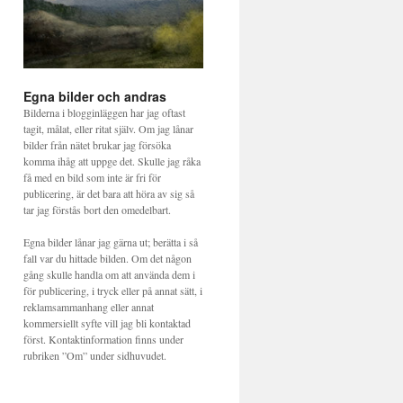
Egna bilder och andras
Bilderna i blogginläggen har jag oftast
tagit, målat, eller ritat själv. Om jag lånar
bilder från nätet brukar jag försöka
komma ihåg att uppge det. Skulle jag råka
få med en bild som inte är fri för
publicering, är det bara att höra av sig så
tar jag förstås bort den omedelbart.
Egna bilder lånar jag gärna ut; berätta i så
fall var du hittade bilden. Om det någon
gång skulle handla om att använda dem i
för publicering, i tryck eller på annat sätt, i
reklamsammanhang eller annat
kommersiellt syfte vill jag bli kontaktad
först. Kontaktinformation finns under
rubriken ”Om” under sidhuvudet.