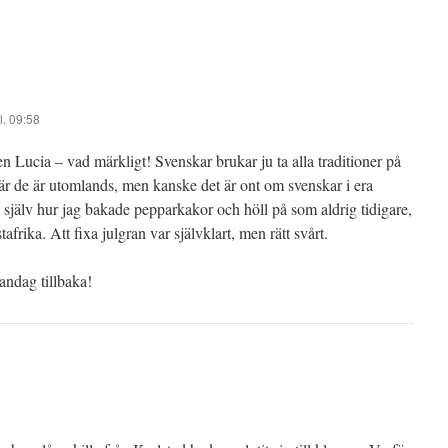
l. 09:58
ten Lucia – vad märkligt! Svenskar brukar ju ta alla traditioner på
 när de är utomlands, men kanske det är ont om svenskar i era
 själv hur jag bakade pepparkakor och höll på som aldrig tidigare,
afrika. Att fixa julgran var självklart, men rätt svårt.
andag tillbaka!