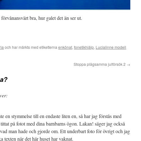
förvånansvärt bra, hur galet det än ser ut.
ria
och har märkts med etiketterna
enkönat
,
fonetikhjälp
,
Lucialinne modell
Stoppa plågsamma julförsök 2
→
na?
ver:
te en stymmelse till en endaste liten en, så har jag förstås med
t, tittat på fotot med dina barnbarns ögon. Lakan! säger jag också
 vad man hade och gjorde om. Ett underbart foto för övrigt och jag
a texten när det här huset har vaknat.