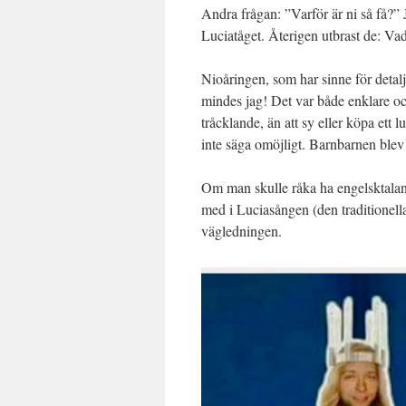
Andra frågan: ”Varför är ni så få?” J
Luciatåget. Återigen utbrast de:
Nioåringen, som har sinne för detal
mindes jag! Det var både enklare och
tråcklande, än att sy eller köpa ett l
inte säga omöjligt. Barnbarnen bl
Om man skulle råka ha engelsktaland
med i Luciasången (den traditionell
vägledningen.