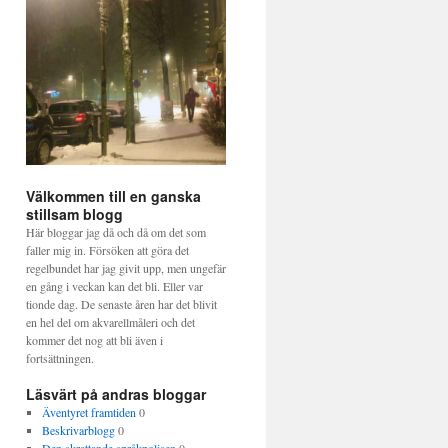
Välkommen till en ganska
stillsam blogg
Här bloggar jag då och då om det som
faller mig in. Försöken att göra det
regelbundet har jag givit upp, men ungefär
en gång i veckan kan det bli. Eller var
tionde dag. De senaste åren har det blivit
en hel del om akvarellmåleri och det
kommer det nog att bli även i
fortsättningen.
Läsvärt på andras bloggar
Äventyret framtiden
0
Beskrivarblogg
0