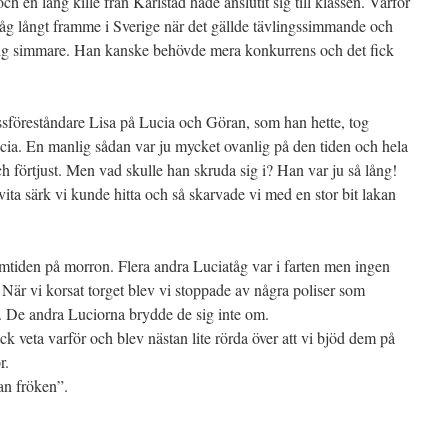
och en lång kille från Karlstad hade anslutit sig till klassen. Varför
låg långt framme i Sverige när det gällde tävlingssimmande och
ig simmare. Han kanske behövde mera konkurrens och det fick
ssföreståndare Lisa på Lucia och Göran, som han hette, tog
 Lucia. En manlig sådan var ju mycket ovanlig på den tiden och hela
ch förtjust. Men vad skulle han skruda sig i? Han var ju så lång!
 vita särk vi kunde hitta och så skarvade vi med en stor bit lakan
emtiden på morron. Flera andra Luciatåg var i farten men ingen
När vi korsat torget blev vi stoppade av några poliser som
. De andra Luciorna brydde de sig inte om.
ck veta varför och blev nästan lite rörda över att vi bjöd dem på
r.
ran fröken”.