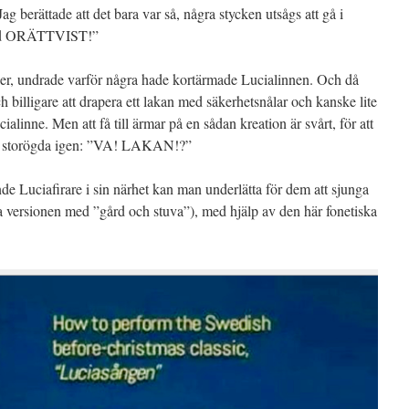
ag berättade att det bara var så, några stycken utsågs att gå i
 Vad ORÄTTVIST!”
jer, undrade varför några hade kortärmade Lucialinnen. Och då
 billigare att drapera ett lakan med säkerhetsnålar och kanske lite
ucialinne. Men att få till ärmar på en sådan kreation är svårt, för att
ev storögda igen: ”VA! LAKAN!?”
e Luciafirare i sin närhet kan man underlätta för dem att sjunga
a versionen med ”gård och stuva”), med hjälp av den här fonetiska