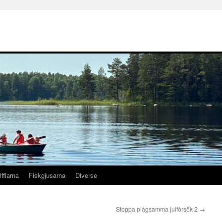
ifflarna
Fiskgjusarna
Diverse
Stoppa plågsamma julförsök 2
→