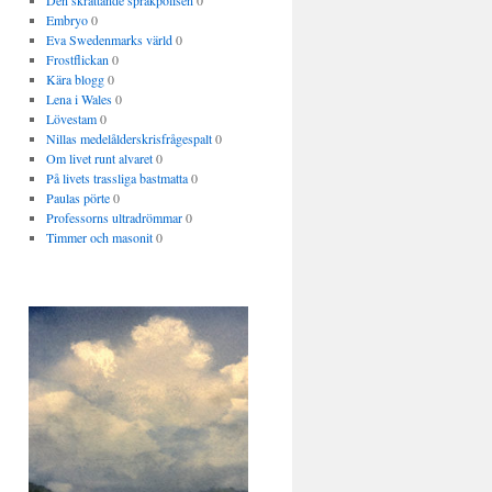
Den skrattande språkpolisen
0
Embryo
0
Eva Swedenmarks värld
0
Frostflickan
0
Kära blogg
0
Lena i Wales
0
Lövestam
0
Nillas medelålderskrisfrågespalt
0
Om livet runt alvaret
0
På livets trassliga bastmatta
0
Paulas pörte
0
Professorns ultradrömmar
0
Timmer och masonit
0