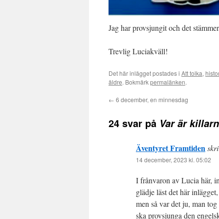
Jag har provsjungit och det stämmer 
Trevlig Luciakväll!
Det här inlägget postades i
Att tolka
,
histo
äldre
. Bokmärk
permalänken
.
←
6 december, en minnesdag
24 svar på
Var är killar
Äventyret Framtiden
skri
14 december, 2023 kl. 05:02
I frånvaron av Lucia här, in
glädje läst det här inlägge
men så var det ju, man tog
ska provsjunga den engelsk