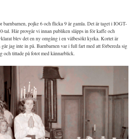
ör barnbarnen, pojke 6 och flicka 9 år gamla. Det är taget i IOGT-
50-tal. Här provgår vi innan publiken släpps in för kaffe och
larat blev det en ny omgång i en välbesökt kyrka. Kortet är
r jag inte in på. Barnbarnen var i full fart med att förbereda sig
g och tittade på fotot med kännarblick.