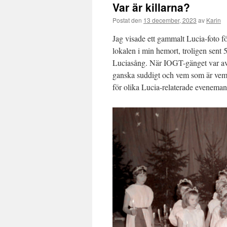
Var är killarna?
Postat den
13 december, 2023
av
Karin
Jag visade ett gammalt Lucia-foto f
lokalen i min hemort, troligen sent 
Luciasång. När IOGT-gänget var avk
ganska suddigt och vem som är vem gå
för olika Lucia-relaterade eveneman