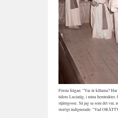
Första frågan: ”Var är killarna? Har 
tidens Luciatåg, i mina hemtrakter,
stjärngosse. Så jag sa som det var, 
storögt indignerade: ”Vad ORÄTT