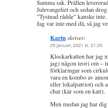
Samma sak. Prällen levererade 
Julevangeliet och sedan drog v
”Tystnad rådde” kanske inte.
Jag var inte med då, så jag vet
Karin
skriver:
25 januari, 2021 kl. 21:35
Klockarkatten har jag in
jag) någon teori om – tr
förklaringar som cirkule
vara en kombo av amou
eller lokalpatriot) oc
chat (kär som en katt).
Men medan jag har dig h