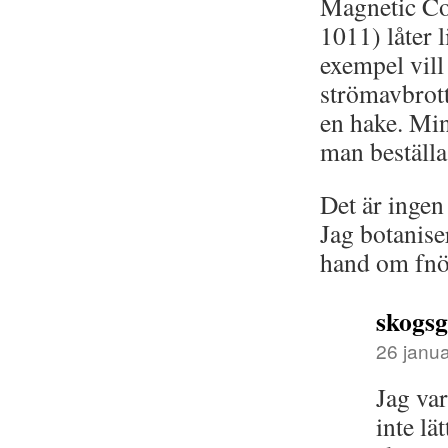
Magnetic Co
1011) låter 
exempel vill
strömavbrott
en hake. Min
man beställa
Det är ingen
Jag botanise
hand om fnö
skogs
26 janua
Jag va
inte lä