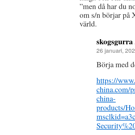
”men då har du nog
om s/n börjar p
värld.
skogsgurra
26 januari, 202
Börja med de
https://www
china.com/p
china-
products/Ho
msclkid=a3
Security%2