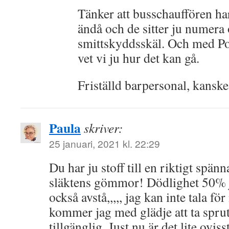
Tänker att busschauffören har
ändå och de sitter ju numera 
smittskyddsskäl. Och med Po
vet vi ju hur det kan gå.
Friställd barpersonal, kansk
Paula
skriver:
25 januari, 2021 kl. 22:29
Du har ju stoff till en riktigt spä
släktens gömmor! Dödlighet 50% j
också avstå,,,,, jag kan inte tala f
kommer jag med glädje att ta sprut
tillgänglig. Just nu är det lite oviss