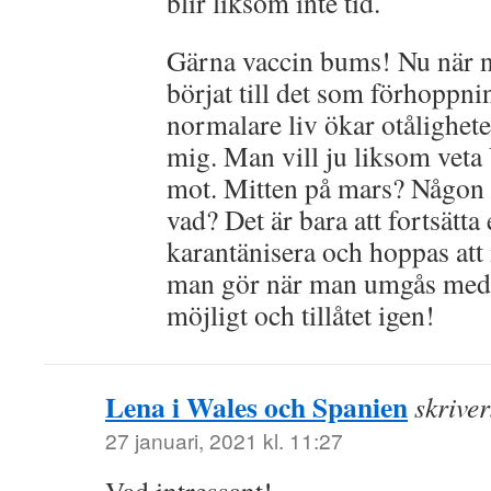
blir liksom inte tid.
Gärna vaccin bums! Nu när 
börjat till det som förhoppning
normalare liv ökar otåligheten
mig. Man vill ju liksom vet
mot. Mitten på mars? Någon g
vad? Det är bara att fortsätta
karantänisera och hoppas at
man gör när man umgås med fo
möjligt och tillåtet igen!
Lena i Wales och Spanien
skriver
27 januari, 2021 kl. 11:27
Vad intressant!