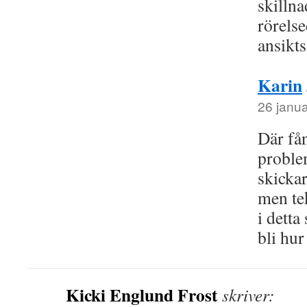
skillna
rörels
ansikt
Karin
26 janua
Där få
proble
skickar
men te
i detta
bli hur
Kicki Englund Frost
skriver: