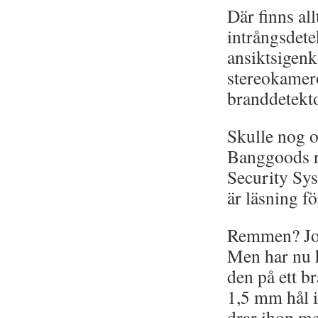
Där finns all
intrångsdete
ansiktsigen
stereokamer
branddetekto
Skulle nog o
Banggoods r
Security Sy
är läsning fö
Remmen? Jo,
Men har nu hi
den på ett br
1,5 mm hål i
drar ihop me