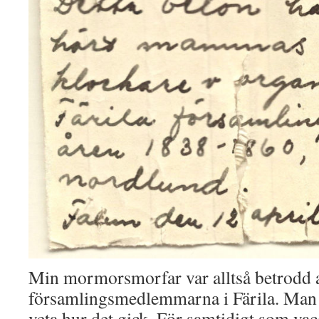
Min mormorsmorfar var alltså betrodd a
församlingsmedlemmarna i Färila. Man s
veta hur det gick. För samtidigt som va