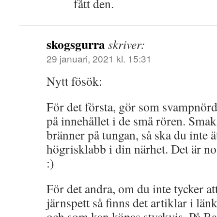
fått den.
skogsgurra
skriver:
29 januari, 2021 kl. 15:31
Nytt fösök:
För det första, gör som svampnörd
på innehållet i de små rören. Smaka
bränner på tungan, så ska du inte ä
högrisklabb i din närhet. Det är nog 
:)
För det andra, om du inte tycker at
järnspett så finns det artiklar i lä
och som kan köpas styckvis. På B