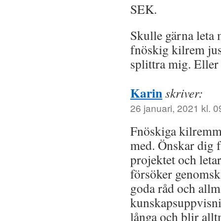
SEK.
Skulle gärna leta
fnöskig kilrem jus
splittra mig. Elle
Karin
skriver:
26 januari, 2021 kl. 0
Fnöskiga kilremma
med. Önskar dig 
projektet och leta
försöker genomsk
goda råd och all
kunskapsuppvisnin
långa och blir all