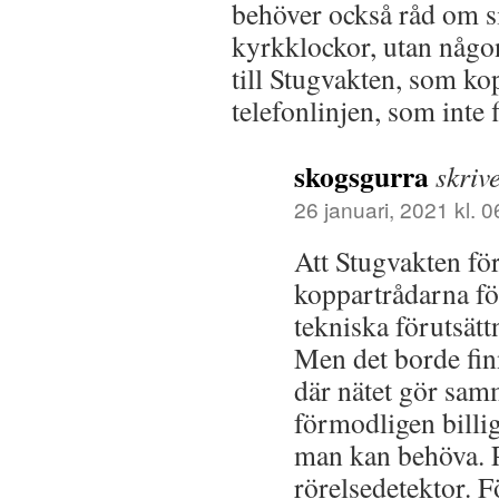
behöver också råd om s
kyrkklockor, utan någon
till Stugvakten, som ko
telefonlinjen, som inte 
skogsgurra
skriv
26 januari, 2021 kl. 0
Att Stugvakten för
koppartrådarna fö
tekniska förutsätt
Men det borde fin
där nätet gör sam
förmodligen billi
man kan behöva. 
rörelsedetektor. 