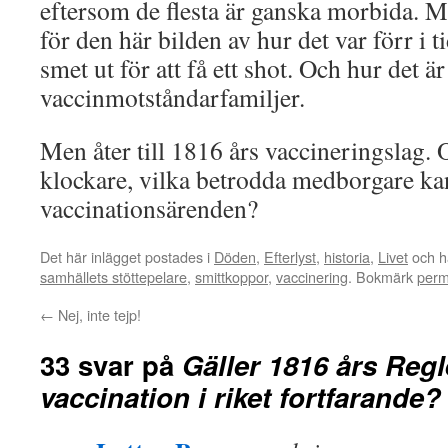
eftersom de flesta är ganska morbida. Men
för den här bilden av hur det var förr i 
smet ut för att få ett shot. Och hur det är
vaccinmotståndarfamiljer.
Men åter till 1816 års vaccineringslag.
klockare, vilka betrodda medborgare kan
vaccinationsärenden?
Det här inlägget postades i
Döden
,
Efterlyst
,
historia
,
Livet
och h
samhällets stöttepelare
,
smittkoppor
,
vaccinering
. Bokmärk
perm
←
Nej, inte tejp!
33 svar på
Gäller 1816 års Reg
vaccination i riket fortfarande?