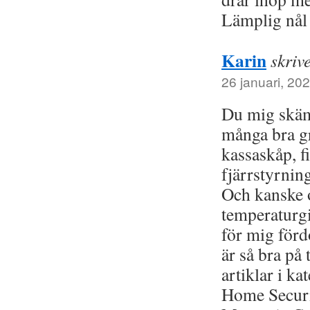
Lämplig nål 
Karin
skriv
26 januari, 202
Du mig skäm
många bra gr
kassaskåp, f
fjärrstyrnin
Och kanske 
temperaturg
för mig förd
är så bra på
artiklar i ka
Home Secur