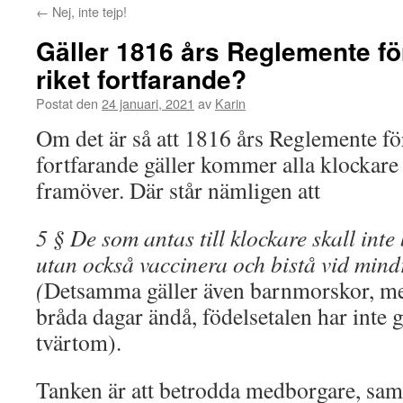
←
Nej, inte tejp!
Gäller 1816 års Reglemente för
riket fortfarande?
Postat den
24 januari, 2021
av
Karin
Om det är så att 1816 års Reglemente för
fortfarande gäller kommer alla klockare 
framöver. Där står nämligen att
5 § De som antas till klockare skall int
utan också vaccinera och bistå vid min
(
Detsamma gäller även barnmorskor, men
bråda dagar ändå, födelsetalen har inte g
tvärtom).
Tanken är att betrodda medborgare, samh