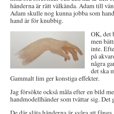
händerna är rätt välkända. Adam till vän
Adam skulle nog kunna jobba som han
hand är för knubbig.
OK, det 
men bättr
inte. Eft
på akvare
några ga
det ska 
Gammalt lim ger konstiga effekter.
Jag försökte också måla efter en bild m
handmodellhänder som tvättar sig. Det g
De där släta händerna är svåra att fånga.