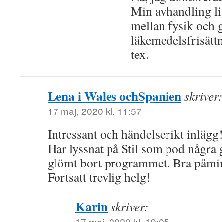
Min avhandling li
mellan fysik och g
läkemedelsfrisättn
tex.
Lena i Wales ochSpanien
skriver
17 maj, 2020 kl. 11:57
Intressant och händelserikt inlägg
Har lyssnat på Stil som pod några
glömt bort programmet. Bra påmin
Fortsatt trevlig helg!
Karin
skriver:
17 maj, 2020 kl. 19:05