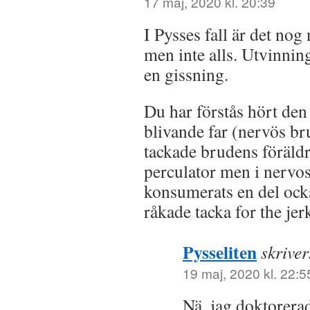
17 maj, 2020 kl. 20:39
I Pysses fall är det no
men inte alls. Utvinnin
en gissning.
Du har förstås hört den
blivande far (nervös br
tackade brudens föräldr
perculator men i nervos
konsumerats en del ocks
råkade tacka for the jer
Pysseliten
skriver
19 maj, 2020 kl. 22:5
Nä, jag doktorerad