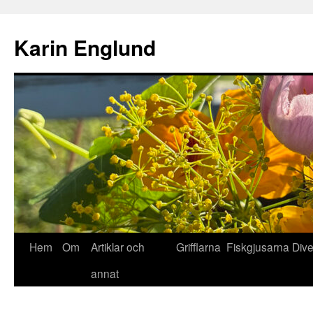
Hoppa
till
Karin Englund
innehåll
Hem
Om
Artiklar och
Grifflarna
Fiskgjusarna
Div
annat