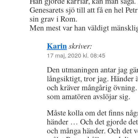
Han gjorde karriär, kan man säga. F
Genesarets sjö till att få en hel P
sin grav i Rom.
Men mest var han väldigt mänskli
Karin
skriver:
17 maj, 2020 kl. 08:45
Den utmaningen antar jag gär
långsiktigt, tror jag. Händer ä
och kräver mångårig övning. 
som amatören avslöjar sig.
Måste kolla om det finns någr
händer … Och det gjorde de
och många händer. Och det 