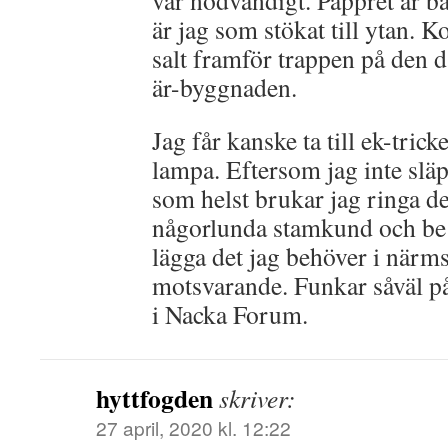
var nödvändigt. Pappret är bä
är jag som stökat till ytan. K
salt framför trappen på den 
är-byggnaden.
Jag får kanske ta till ek-tricke
lampa. Eftersom jag inte släpp
som helst brukar jag ringa de
någorlunda stamkund och be 
lägga det jag behöver i närmst
motsvarande. Funkar såväl 
i Nacka Forum.
hyttfogden
skriver:
27 april, 2020 kl. 12:22