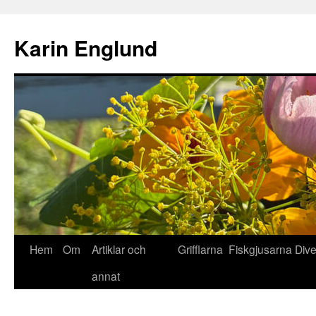
Hoppa
till
Karin Englund
innehåll
Hem
Om
Artiklar och
Grifflarna
Fiskgjusarna
Div
annat