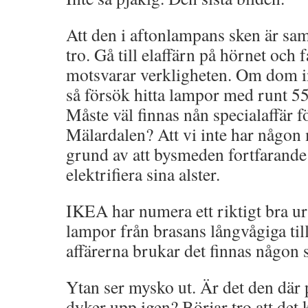
Att den i aftonlampans sken är sam
tro. Gå till elaffärn på hörnet och f
motsvarar verkligheten. Om dom in
så försök hitta lampor med runt 5
Måste väl finnas nån specialaffär fö
Mälardalen? Att vi inte har någon 
grund av att bysmeden fortfarande 
elektrifiera sina alster.
IKEA har numera ett riktigt bra u
lampor från brasans långvågiga till
affärerna brukar det finnas någon s
Ytan ser mysko ut. Är det den där
dyker upp igen? Börjar tro att det