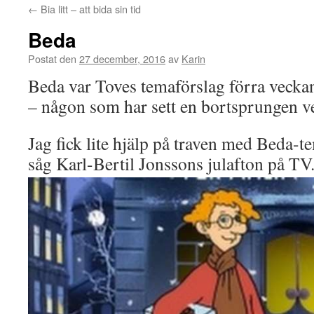
←
Bia litt – att bida sin tid
Beda
Postat den
27 december, 2016
av
Karin
Beda var Toves temaförslag förra vecka
– någon som har sett en bortsprungen v
Jag fick lite hjälp på traven med Beda-te
såg Karl-Bertil Jonssons julafton på TV