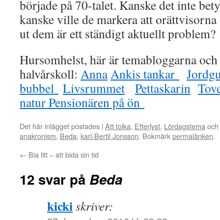
började på 70-talet. Kanske det inte bety
kanske ville de markera att orättvisorna
ut dem är ett ständigt aktuellt problem?
Hursomhelst, här är temabloggarna och 
halvårskoll:
Anna
Ankis tankar
Jordg
bubbel
Livsrummet
Pettaskarin
Tov
natur
Pensionären på ön
Det här inlägget postades i
Att tolka
,
Efterlyst
,
Lördagstema
och 
anakronism
,
Beda
,
karl-Bertil Jonsson
. Bokmärk
permalänken
.
←
Bia litt – att bida sin tid
12 svar på
Beda
kicki
skriver: