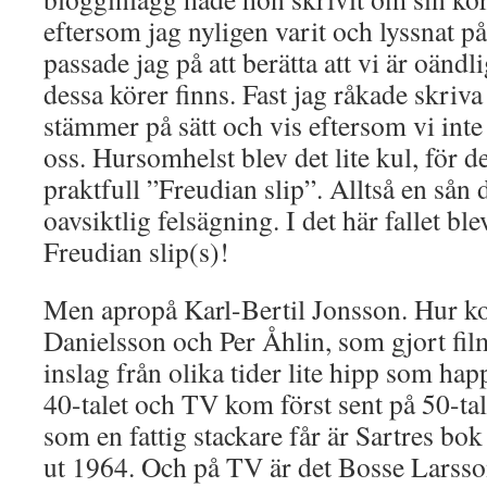
eftersom jag nyligen varit och lyssnat p
passade jag på att berätta att vi är oändl
dessa körer finns. Fast jag råkade skriva
stämmer på sätt och vis eftersom vi int
oss. Hursomhelst blev det lite kul, för d
praktfull ”Freudian slip”. Alltså en sån 
oavsiktlig felsägning. I det här fallet ble
Freudian slip(s)!
Men apropå Karl-Bertil Jonsson. Hur ko
Danielsson och Per Åhlin, som gjort film
inslag från olika tider lite hipp som hap
40-talet och TV kom först sent på 50-tal
som en fattig stackare får är Sartres b
ut 1964. Och på TV är det Bosse Lars