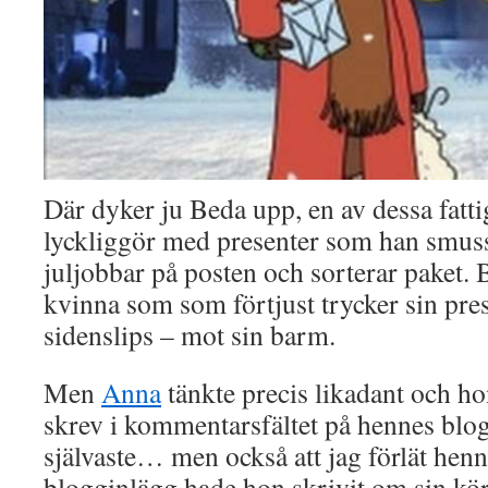
Där dyker ju Beda upp, en av dessa fatt
lyckliggör med presenter som han smuss
juljobbar på posten och sorterar paket.
kvinna som som förtjust trycker sin pre
sidenslips – mot sin barm.
Men
Anna
tänkte precis likadant och ho
skrev i kommentarsfältet på hennes blogg
självaste… men också att jag förlät hen
blogginlägg hade hon skrivit om sin k