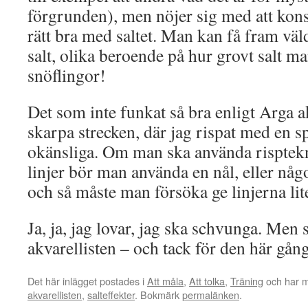
förgrunden), men nöjer sig med att konst
rätt bra med saltet. Man kan få fram väl
salt, olika beroende på hur grovt salt m
snöflingor!
Det som inte funkat så bra enligt Arga a
skarpa strecken, där jag rispat med en s
okänsliga. Om man ska använda risptekni
linjer bör man använda en nål, eller någo
och så måste man försöka ge linjerna li
Ja, ja, jag lovar, jag ska schvunga. Men
akvarellisten – och tack för den här gån
Det här inlägget postades i
Att måla
,
Att tolka
,
Träning
och har m
akvarellisten
,
salteffekter
. Bokmärk
permalänken
.