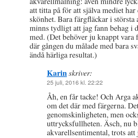
akvarellmålning: även mindre lycka
att titta på för att själva mediet h
skönhet. Bara färgfläckar i största 
minns tydligt att jag fann behag i d
med. (Det behöver ju knappt vara 
där gången du målade med bara svar
ändå härliga resultat.)
Karin
skriver:
25 juli, 2016 kl. 22:22
Åh, en får tacke! Och Arga a
om det där med färgerna. Det
genomskinligheten, men ocks
uttrycksfullheten. Äsch, nu bl
akvarellsentimental, trots att