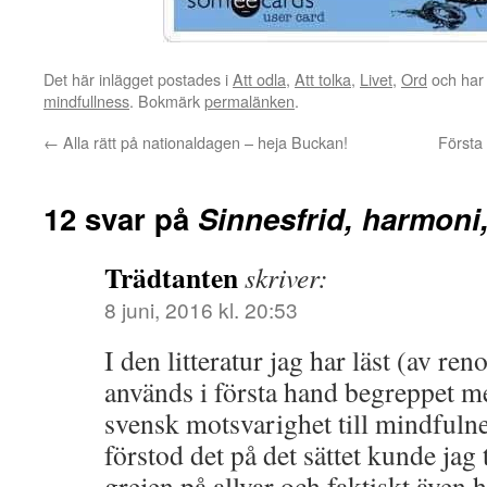
Det här inlägget postades i
Att odla
,
Att tolka
,
Livet
,
Ord
och har 
mindfullness
. Bokmärk
permalänken
.
←
Alla rätt på nationaldagen – heja Buckan!
Första 
12 svar på
Sinnesfrid, harmoni
Trädtanten
skriver:
8 juni, 2016 kl. 20:53
I den litteratur jag har läst (av 
används i första hand begreppet 
svensk motsvarighet till mindfulne
förstod det på det sättet kunde jag
grejen på allvar och faktiskt även h