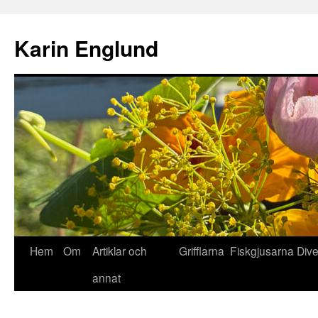
Hoppa
till
Karin Englund
innehåll
Hem
Om
Artiklar och
Grifflarna
Fiskgjusarna
Div
annat