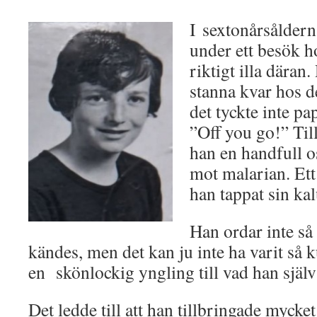
I sextonårsåldern
under ett besök h
riktigt illa däran
stanna kvar hos d
det tyckte inte 
”Off you go!” Till
han en handfull os
mot malarian. Ett
han tappat sin kal
Han ordar inte så
kändes, men det kan ju inte ha varit så k
en skönlockig yngling till vad han själ
Det ledde till att han tillbringade mycket