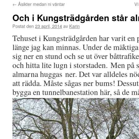
←
Åsikter medan ni väntar
Vi
Och i Kungsträdgården står 
Postat den
23 april, 2014
av
Karin
Tehuset i Kungsträdgården har varit en 
länge jag kan minnas. Under de mäktiga
sig ner en stund och se ut över båttrafik
och hitta lite lugn i storstaden. Men på s
almarna huggas ner. Det var alldeles nö
att rädda. Måste sågas ner bums! Dessu
bygga en tunnelbanestation här, så de må