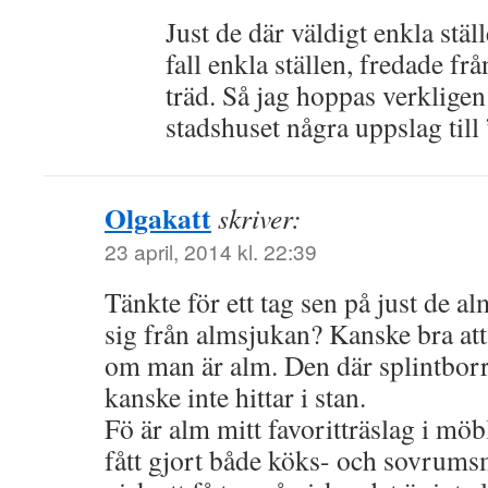
Just de där väldigt enkla ställ
fall enkla ställen, fredade fr
träd. Så jag hoppas verkligen 
stadshuset några uppslag till
Olgakatt
skriver:
23 april, 2014 kl. 22:39
Tänkte för ett tag sen på just de a
sig från almsjukan? Kanske bra att 
om man är alm. Den där splintborre
kanske inte hittar i stan.
Fö är alm mitt favoritträslag i möb
fått gjort både köks- och sovru