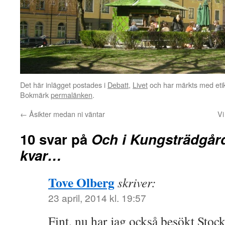
Det här inlägget postades i
Debatt
,
Livet
och har märkts med eti
Bokmärk
permalänken
.
←
Åsikter medan ni väntar
Vi
10 svar på
Och i Kungsträdgår
kvar…
Tove Olberg
skriver:
23 april, 2014 kl. 19:57
Fint, nu har jag också besökt Stock