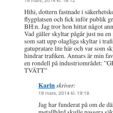
Hihi, dottern fastnade i säkerhetsk
flygplatsen och fick inför publik 
BH:n. Jag tror hon hittat något anna
Vad gäller skyltar pågår just nu en
som satt upp olagliga skyltar i traf
gatupratare lite här och var som s
hindrar trafiken. Annars är min fav
en rondell på industriområdet:
TVÄTT”
Karin
skriver:
19 mars, 2014 kl. 19:18
Jag har funderat på om de d
metallbård skulle passera sä