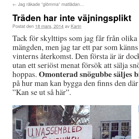
←
Jag råkade ”glömma” matlådan…
Träden har inte väjningsplikt
Postat den
18 mars, 2014
av
Karin
Tack för skylttips som jag får från olika h
mängden, men jag tar ett par som känns
vinterns återkomst. Den första är är doc
utan ett seriöst menat försök att sälja 
Omonterad snögubbe säljes bil
hoppas.
på hur man kan bygga den finns den där f
”Kan se ut så här”.