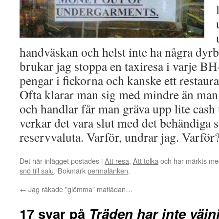
handväskan och helst inte ha några dyrb
brukar jag stoppa en taxiresa i varje BH-
pengar i fickorna och kanske ett restau
Ofta klarar man sig med mindre än man 
och handlar får man gräva upp lite cash
verkar det vara slut med det behändiga sä
reservvaluta. Varför, undrar jag. Varför
Det här inlägget postades i
Att resa
,
Att tolka
och har märkts med
snö till salu
. Bokmärk
permalänken
.
←
Jag råkade ”glömma” matlådan…
17 svar på
Träden har inte väjn