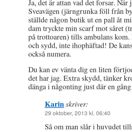
Ja, det är attan vad det forsar. När 
Sveavägen (järngrunka föll från b
ställde någon butik ut en pall åt 
dam tryckte min scarf mot såret (tr
på trottoaren) tills ambulans kom
och sydd, inte ihophäftad! De kans
också numera.
Du kan ev vänta dig en liten förtjo
det har jag. Extra skydd, tänker 
dänga i någonting just där en gång t
Karin
skriver:
29 oktober, 2013 kl. 06:40
Så om man slår i huvudet til