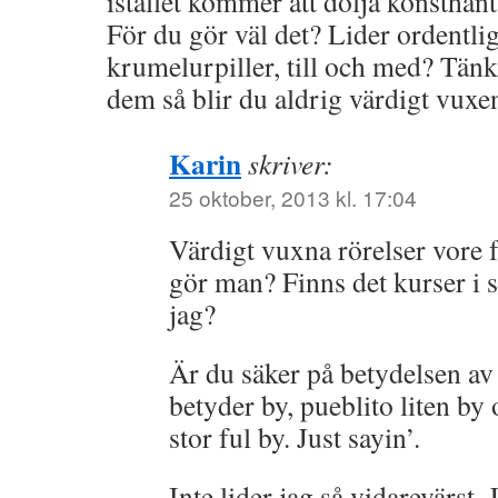
istället kommer att dölja konsthant
För du gör väl det? Lider ordentlig
krumelurpiller, till och med? Tänk
dem så blir du aldrig värdigt vuxen
Karin
skriver:
25 oktober, 2013 kl. 17:04
Värdigt vuxna rörelser vore f
gör man? Finns det kurser i 
jag?
Är du säker på betydelsen a
betyder by, pueblito liten by
stor ful by. Just sayin’.
Inte lider jag så vidarevärst. J