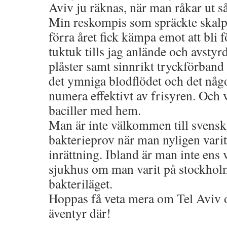
Aviv ju räknas, när man råkar ut s
Min reskompis som spräckte skalpe
förra året fick kämpa emot att bli 
tuktuk tills jag anlände och avsty
plåster samt sinnrikt tryckförband 
det ymniga blodflödet och det någo
numera effektivt av frisyren. Och v
baciller med hem.
Man är inte välkommen till svensk
bakterieprov när man nyligen varit
inrättning. Ibland är man inte ens
sjukhus om man varit på stockhol
bakteriläget.
Hoppas få veta mera om Tel Aviv 
äventyr där!