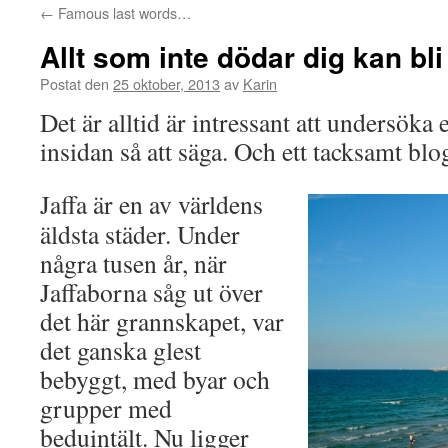
←
Famous last words…
Allt som inte dödar dig kan bl
Postat den
25 oktober, 2013
av
Karin
Det är alltid är intressant att undersöka 
insidan så att säga. Och ett tacksamt blo
Jaffa är en av världens
äldsta städer. Under
några tusen år, när
Jaffaborna såg ut över
det här grannskapet, var
det ganska glest
bebyggt, med byar och
grupper med
beduintält. Nu ligger