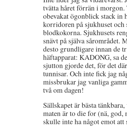
tvätta håret förrän i morgon. T
obevakat ögonblick stack in 
korridoren på sjukhuset och 
blodkokorna. Sjukhusets ren
snävt på själva sårområdet. 
desto grundligare innan de tr
häftapparat: KADONG, sa det
sjutton gjorde det, för det d
tunnisar. Och inte fick jag någ
missbrukar jag vanliga gamm
två om dagen!
Sällskapet är bästa tänkbara,
maten är to die for (nä, god,
skulle inte ha något emot att