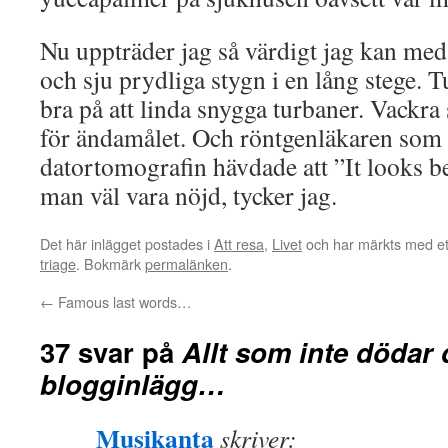
Nu uppträder jag så värdigt jag kan med
och sju prydliga stygn i en lång stege. Tu
bra på att linda snygga turbaner. Vackra 
för ändamålet. Och röntgenläkaren som k
datortomografin hävdade att ”It looks b
man väl vara nöjd, tycker jag.
Det här inlägget postades i
Att resa
,
Livet
och har märkts med et
triage
. Bokmärk
permalänken
.
←
Famous last words…
37 svar på
Allt som inte dödar d
blogginlägg…
Musikanta
skriver: