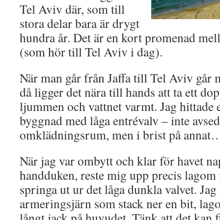
Tel Aviv där, som till
stora delar bara är drygt
hundra år. Det är en kort promenad mell
(som hör till Tel Aviv i dag).
När man går från Jaffa till Tel Aviv går
då ligger det nära till hands att ta ett d
ljummen och vattnet varmt. Jag hittade
byggnad med låga entrévalv – inte avse
omklädningsrum, men i brist på annat
När jag var ombytt och klar för havet n
handduken, reste mig upp precis lagom m
springa ut ur det låga dunkla valvet. Jag 
armeringsjärn som stack ner en bit, lago
långt jack på huvudet. Tänk att det kan 