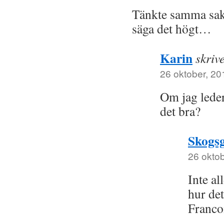
Tänkte samma sak
säga det högt…
Karin
skriv
26 oktober, 20
Om jag leder 
det bra?
Skogs
26 oktob
Inte al
hur det
Francoi