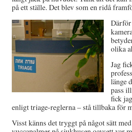
på ett ställe. Det blev som en ridå framfö
Därför 
kamera 
betyde
olika a
Jag fi
profes
länge d
pass il
fick jag
enligt triage-reglerna – stå tillbaka för m
Visst känns det tryggt på något sätt m
yuccapalmer på sjukhusen oavsett var m