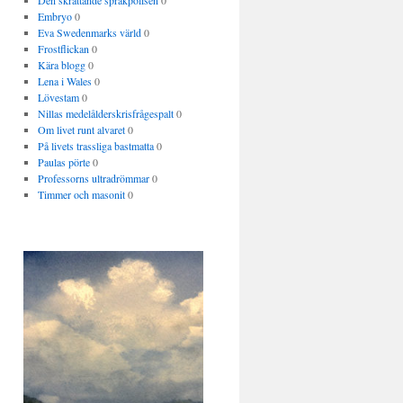
Den skrattande språkpolisen
0
Embryo
0
Eva Swedenmarks värld
0
Frostflickan
0
Kära blogg
0
Lena i Wales
0
Lövestam
0
Nillas medelålderskrisfrågespalt
0
Om livet runt alvaret
0
På livets trassliga bastmatta
0
Paulas pörte
0
Professorns ultradrömmar
0
Timmer och masonit
0