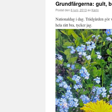
Grundfärgerna: gult, bl
Postat den
6 juni, 2013
av
Karin
Nationaldag i dag. Trädgården gör v
hela rätt bra, tycker jag.