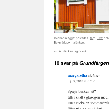
Det här inlägget postades i
färg
,
Livet
och 
Bokmärk
permalänken
.
←
Det där kan jag också!
18 svar på
Grundfärgerna
margaretha
skriver:
6 juni, 2013 kl. 07:06
Spreja busken vit?
Eller skaffa glasögon med 
Eller sticka en sommardräk
Eller vänja sig vid det!