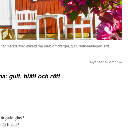
har märkts med etiketterna
blått
,
grndfärger
,
gult
,
Nationaldagen
,
rött
.
Nyanser av grönt
→
: gult, blått och rött
färgade glas?
t åt huset?