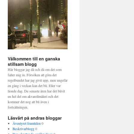
Välkommen till en ganska
stillsam blogg
Här bloggar jag då och då om det som
faller mig in. Försöken att göra det
regelbundet har jag givit upp, men ungefär
en gång i veckan kan det bli. Eller var
tionde dag. De senaste åren har det blivit
en hel del om akvarellmåleri och det
kommer det nog att bli även i
fortsättningen.
Läsvärt på andras bloggar
Äventyret framtiden
0
Beskrivarblogg
0