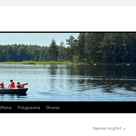
ifflarna
Fiskgjusarna
Diverse
Nyanser av grönt
→