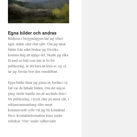
Egna bilder och andras
Bilderna i blogginläggen har jag oftast
tagit, målat, eller ritat själv. Om jag lånar
bilder från nätet brukar jag försöka
komma ihåg att uppge det. Skulle jag råka
få med en bild som inte är fri för
publicering, är det bara att höra av sig så
tar jag förstås bort den omedelbart.
Egna bilder lånar jag gärna ut; berätta i så
fall var du hittade bilden. Om det någon
gång skulle handla om att använda dem i
för publicering, i tryck eller på annat sätt, i
reklamsammanhang eller annat
kommersiellt syfte vill jag bli kontaktad
först. Kontaktinformation finns under
rubriken ”Om” under sidhuvudet.