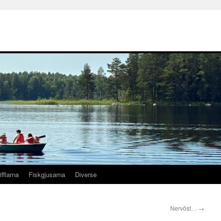
ifflarna
Fiskgjusarna
Diverse
Nervöst…
→