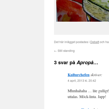
Det här inlägget postades i
Debatt
och har
←
Still standing
3 svar på
Apropå…
Kulturchefen
skriver:
4 april, 2013 kl. 20:42
Mhmhahaha … lite gulligt! O
uttalas. Möck-linta. Japp!