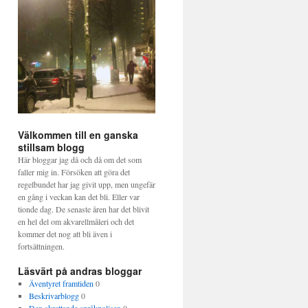
Välkommen till en ganska
stillsam blogg
Här bloggar jag då och då om det som
faller mig in. Försöken att göra det
regelbundet har jag givit upp, men ungefär
en gång i veckan kan det bli. Eller var
tionde dag. De senaste åren har det blivit
en hel del om akvarellmåleri och det
kommer det nog att bli även i
fortsättningen.
Läsvärt på andras bloggar
Äventyret framtiden
0
Beskrivarblogg
0