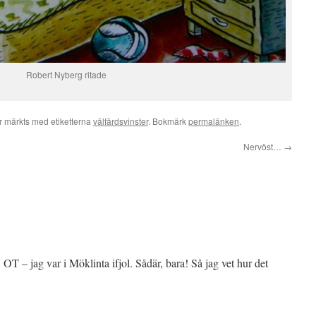
Robert Nyberg ritade
 märkts med etiketterna
välfärdsvinster
. Bokmärk
permalänken
.
Nervöst…
→
T – jag var i Möklinta ifjol. Sådär, bara! Så jag vet hur det