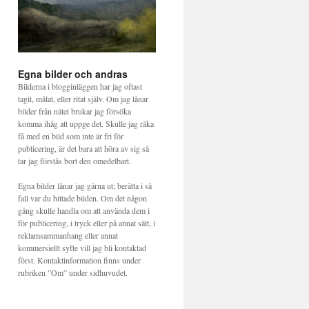
Egna bilder och andras
Bilderna i blogginläggen har jag oftast
tagit, målat, eller ritat själv. Om jag lånar
bilder från nätet brukar jag försöka
komma ihåg att uppge det. Skulle jag råka
få med en bild som inte är fri för
publicering, är det bara att höra av sig så
tar jag förstås bort den omedelbart.
Egna bilder lånar jag gärna ut; berätta i så
fall var du hittade bilden. Om det någon
gång skulle handla om att använda dem i
för publicering, i tryck eller på annat sätt, i
reklamsammanhang eller annat
kommersiellt syfte vill jag bli kontaktad
först. Kontaktinformation finns under
rubriken ”Om” under sidhuvudet.