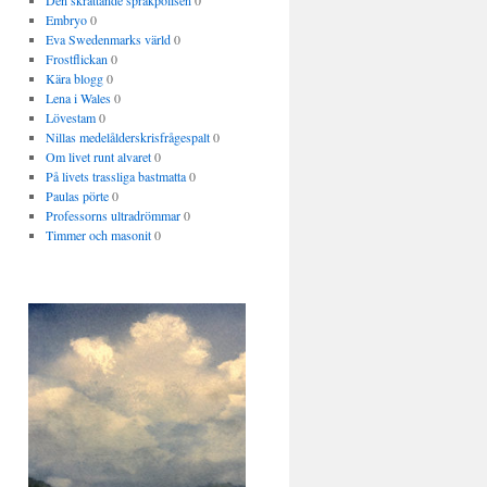
Den skrattande språkpolisen
0
Embryo
0
Eva Swedenmarks värld
0
Frostflickan
0
Kära blogg
0
Lena i Wales
0
Lövestam
0
Nillas medelålderskrisfrågespalt
0
Om livet runt alvaret
0
På livets trassliga bastmatta
0
Paulas pörte
0
Professorns ultradrömmar
0
Timmer och masonit
0