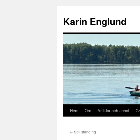
Hoppa
till
Karin Englund
innehåll
Hem
Om
Artiklar och annat
Gr
←
Still standing