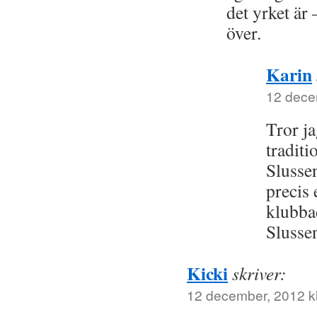
det yrket är
över.
Karin
12 dece
Tror ja
traditi
Slusse
precis 
klubba
Slusse
Kicki
skriver:
12 december, 2012 kl