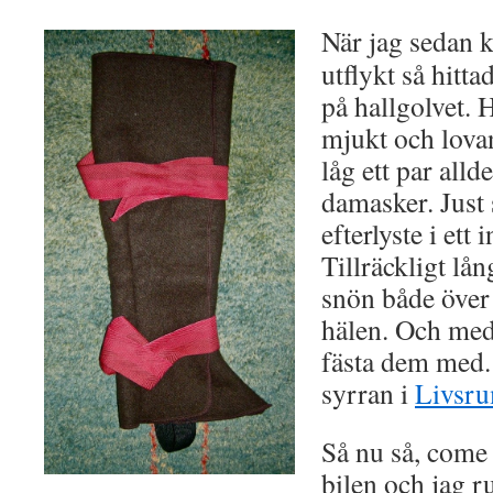
När jag sedan 
utflykt så hittad
på hallgolvet. 
mjukt och lovan
låg ett par alld
damasker. Just
efterlyste i et
Tillräckligt lå
snön både över
hälen. Och med
fästa dem med.
syrran i
Livsr
Så nu så, come
bilen och jag r