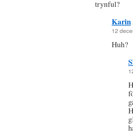
trynful?
Karin
12 dece
Huh?
S
1
H
f
g
H
g
h