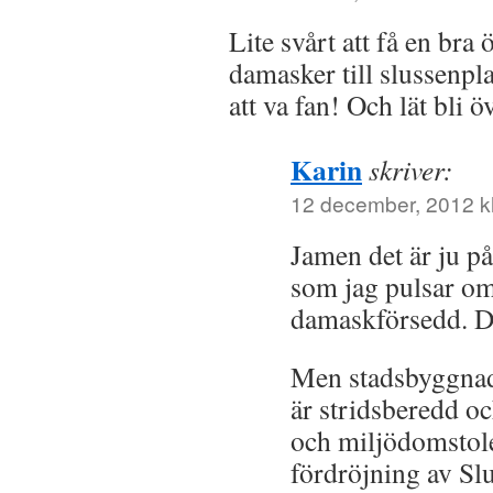
Lite svårt att få en bra
damasker till slussenpl
att va fan! Och lät bli 
Karin
skriver:
12 december, 2012 kl
Jamen det är ju på
som jag pulsar o
damaskförsedd. Det
Men stadsbyggnad
är stridsberedd o
och miljödomstol
fördröjning av Sl