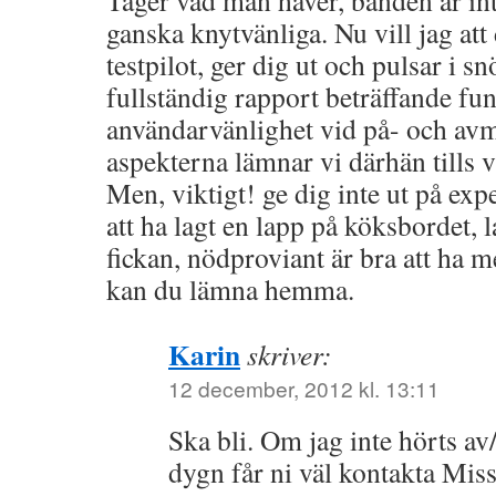
Tager vad man haver, banden är int
ganska knytvänliga. Nu vill jag at
testpilot, ger dig ut och pulsar i s
fullständig rapport beträffande funk
användarvänlighet vid på- och avm
aspekterna lämnar vi därhän tills v
Men, viktigt! ge dig inte ut på ex
att ha lagt en lapp på köksbordet, 
fickan, nödproviant är bra att ha
kan du lämna hemma.
Karin
skriver:
12 december, 2012 kl. 13:11
Ska bli. Om jag inte hörts av/s
dygn får ni väl kontakta Mis