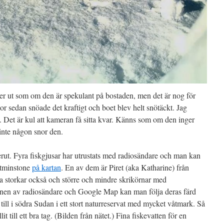
r ut som om den är spekulant på bostaden, men det är nog för
kor sedan snöade det kraftigt och boet blev helt snötäckt. Jag
n. Det är kul att kameran få sitta kvar. Känns som om den inger
inte någon snor den.
erut. Fyra fiskgjusar har utrustats med radiosändare och man kan
 åtminstone
på kartan
. En av dem är Piret (aka Katharine) från
ta storkar också och större och mindre skrikörnar med
nen av radiosändare och Google Map kan man följa deras färd
 till i södra Sudan i ett stort naturreservat med mycket våtmark. Så
it till ett bra tag. (Bilden från nätet.) Fina fiskevatten för en