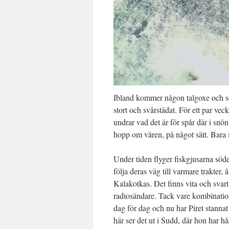
Ibland kommer någon talgoxe och se
stort och svårstädat. För ett par vec
undrar vad det är för spår där i snö
hopp om våren, på något sätt. Bara 
Under tiden flyger fiskgjusarna söd
följa deras väg till varmare trakter,
Kalakotkas. Det finns vita och svar
radiosändare. Tack vare kombinatio
dag för dag och nu har Piret stannat
här ser det ut i Sudd, där hon har håll