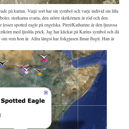
e på kartan. Varje sort har sin symbol och varje individ sin lilla
boler, storkarna svarta, den större skrikörnen är röd och den
r lesser spotted eagle på engelska. Piret/Katharine är den ljusrosa
skrikörn med ljuslila prick. Jag har klickat på Karins symbol och då
 om vem hon är. Allra längst har fiskgjusen Ilmar flugit. Han är