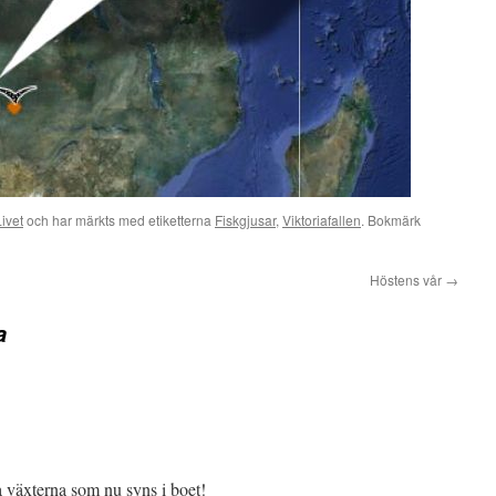
Livet
och har märkts med etiketterna
Fiskgjusar
,
Viktoriafallen
. Bokmärk
Höstens vår
→
a
a växterna som nu syns i boet!