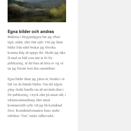
Egna bilder och andras
Bilderna i blogginläggen har jag oftast
tagit, målat, eller ritat själv. Om jag lånar
bilder från nätet brukar jag försöka
komma ihåg att uppge det. Skulle jag råka
få med en bild som inte är fri för
publicering, är det bara att höra av sig så
tar jag förstås bort den omedelbart.
Egna bilder lånar jag gärna ut; berätta i så
fall var du hittade bilden. Om det någon
gång skulle handla om att använda dem i
för publicering, i tryck eller på annat sätt, i
reklamsammanhang eller annat
kommersiellt syfte vill jag bli kontaktad
först. Kontaktinformation finns under
rubriken ”Om” under sidhuvudet.