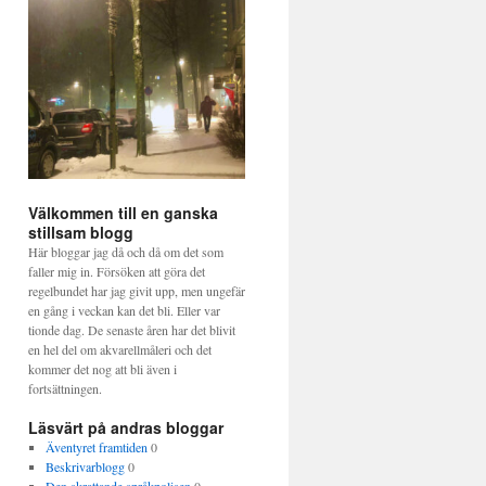
Välkommen till en ganska
stillsam blogg
Här bloggar jag då och då om det som
faller mig in. Försöken att göra det
regelbundet har jag givit upp, men ungefär
en gång i veckan kan det bli. Eller var
tionde dag. De senaste åren har det blivit
en hel del om akvarellmåleri och det
kommer det nog att bli även i
fortsättningen.
Läsvärt på andras bloggar
Äventyret framtiden
0
Beskrivarblogg
0