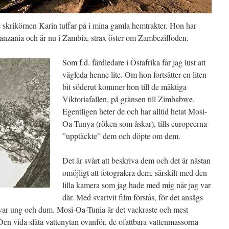
 skrikörnen Karin tuffar på i mina gamla hemtrakter. Hon har
anzania och är nu i Zambia, strax öster om Zambezifloden.
Som f.d. färdledare i Östafrika får jag lust att
vägleda henne lite. Om hon fortsätter en liten
bit söderut kommer hon till de mäktiga
Viktoriafallen, på gränsen till Zimbabwe.
Egentligen heter de och har alltid hetat Mosi-
Oa-Tunya (röken som åskar), tills europeerna
”upptäckte” dem och döpte om dem.
Det är svårt att beskriva dem och det är nästan
omöjligt att fotografera dem, särskilt med den
lilla kamera som jag hade med mig när jag var
där. Med svartvit film förstås, för det ansågs
ag var ung och dum. Mosi-Oa-Tunia är det vackraste och mest
. Den vida släta vattenytan ovanför, de ofattbara vattenmassorna