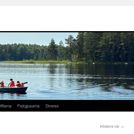
ifflarna
Fiskgjusarna
Diverse
Höstens vår
→