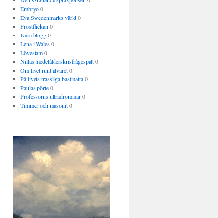
Den skrattande språkpolisen
0
Embryo
0
Eva Swedenmarks värld
0
Frostflickan
0
Kära blogg
0
Lena i Wales
0
Lövestam
0
Nillas medelålderskrisfrågespalt
0
Om livet runt alvaret
0
På livets trassliga bastmatta
0
Paulas pörte
0
Professorns ultradrömmar
0
Timmer och masonit
0