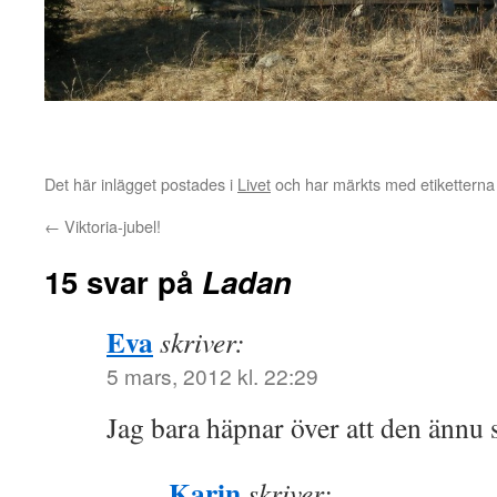
Det här inlägget postades i
Livet
och har märkts med etikettern
←
Viktoria-jubel!
15 svar på
Ladan
Eva
skriver:
5 mars, 2012 kl. 22:29
Jag bara häpnar över att den ännu 
Karin
skriver: