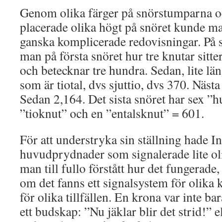
Genom olika färger på snörstumparna o
placerade olika högt på snöret kunde m
ganska komplicerade redovisningar. På s
man på första snöret hur tre knutar sitte
och betecknar tre hundra. Sedan, lite län
som är tiotal, dvs sjuttio, dvs 370. Nästa
Sedan 2,164. Det sista snöret har sex ”
”tioknut” och en ”entalsknut” = 601.
För att understryka sin ställning hade I
huvudprydnader som signalerade lite olik
man till fullo förstått hur det fungerad
om det fanns ett signalsystem för olika kä
för olika tillfällen. En krona var inte ba
ett budskap: ”Nu jäklar blir det strid!” e