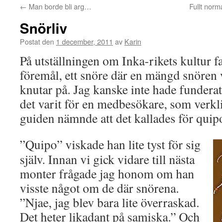
←
Man borde bli arg…
Fullt norma
Snörliv
Postat den
1 december, 2011
av
Karin
På utställningen om Inka-rikets kultur fa
föremål, ett snöre där en mängd snören v
knutar på. Jag kanske inte hade fundera
det varit för en medbesökare, som verkl
guiden nämnde att det kallades för quip
”Quipo” viskade han lite tyst för sig
själv. Innan vi gick vidare till nästa
monter frågade jag honom om han
visste något om de där snörena.
”Njae, jag blev bara lite överraskad.
Det heter likadant på samiska.” Och