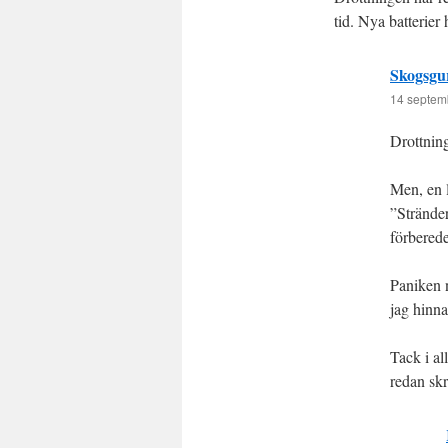
tid. Nya batterier
Skogsgu
14 septemb
Drottning
Men, en 
”Stränder
förberede
Paniken n
jag hinn
Tack i al
redan skr