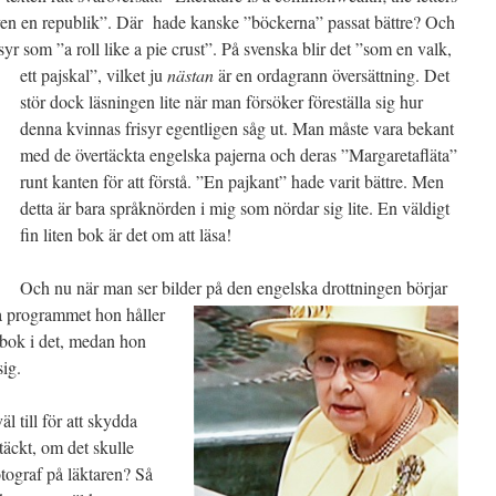
even en republik”. Där hade kanske ”böckerna” passat bättre? Och
isyr som ”a roll like a pie crust”. På svenska blir det ”som en valk,
ett pajskal”, vilket ju
nästan
är en
ordagrann översättning. Det
stör dock läsningen lite när man försöker föreställa sig hur
denna kvinnas frisyr egentligen såg ut. Man måste vara bekant
med de övertäckta engelska pajerna och deras ”Margaretafläta”
runt kanten för att förstå. ”En pajkant” hade varit bättre. Men
detta är bara språknörden i mig som nördar sig lite. En väldigt
fin liten bok är det om att läsa!
Och nu när man ser bilder på den engelska
drottningen börjar
la programmet hon håller
n bok i det, medan hon
sig.
l till för att skydda
täckt, om det skulle
tograf på läktaren? Så