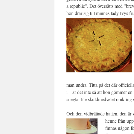
a republic”. Det översätts med ”br
hon drar sig till minnes lady Ivys fr
man undra. Titta på det där officiel
i – är det inte så att hon gömmer e
sneglar lite skuldmedvetet omkring 
Och den vidbrättade hatten, den är vä
henne från
upp
finnas någon fo