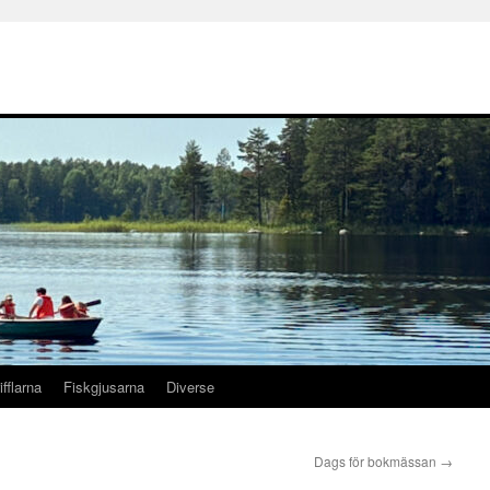
ifflarna
Fiskgjusarna
Diverse
Dags för bokmässan
→