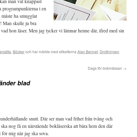
d kan man väl knappast
ka programpunkterna i en
 måste ha smugglat
! Man skulle ju bra
a vad hon läser. Men jag tycker vi lämnar henne där, ifred med sin
ersätta
,
Böcker
och har märkts med etiketterna
Alan Bennet
,
Drottningen
Dags för bokmässan
→
änder blad
t underhållande snutt. Där ser man vad frihet från tvång och
 ska nog få en närstående bokläserska att bära hem den där
 för mig när jag ska sova.