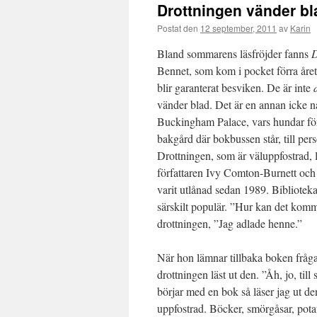
Drottningen vänder bl
Postat den
12 september, 2011
av
Karin
Bland sommarens läsfröjder fanns
D
Bennet, som kom i pocket förra året.
blir garanterat besviken. De är inte
vänder blad. Det är en annan icke n
Buckingham Palace, vars hundar förirr
bakgård där bokbussen står, till pe
Drottningen, som är väluppfostrad, l
författaren Ivy Comton-Burnett och 
varit utlånad sedan 1989. Bibliotekar
särskilt populär. ”Hur kan det komm
drottningen, ”Jag adlade henne.”
När hon lämnar tillbaka boken fråga
drottningen läst ut den. ”Åh, jo, till 
börjar med en bok så läser jag ut den
uppfostrad. Böcker, smörgåsar, pot