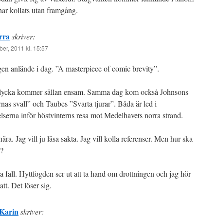
 har kollats utan framgång.
rra
skriver:
er, 2011 kl. 15:57
en anlände i dag. ”A masterpiece of comic brevity”.
lycka kommer sällan ensam. Samma dag kom också Johnsons
nas svall” och Taubes ”Svarta tjurar”. Båda är led i
lserna inför höstvinterns resa mot Medelhavets norra strand.
ära. Jag vill ju läsa sakta. Jag vill kolla referenser. Men hur ska
a?
la fall. Hyttfogden ser ut att ta hand om drottningen och jag hör
att. Det löser sig.
Karin
skriver: