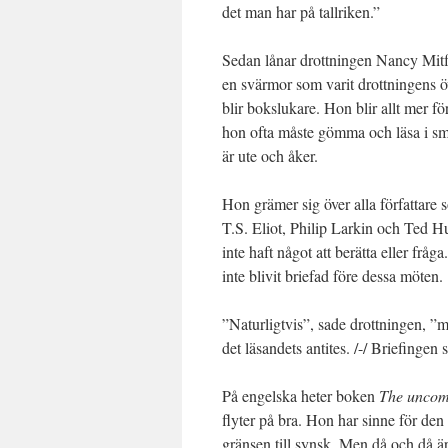
det man har på tallriken.”
Sedan lånar drottningen Nancy Mit
en svärmor som varit drottningens ö
blir bokslukare. Hon blir allt mer fö
hon ofta måste gömma och läsa i smyg
är ute och åker.
Hon grämer sig över alla författare 
T.S. Eliot, Philip Larkin och Ted Hu
inte haft något att berätta eller f
inte blivit briefad före dessa möten.
”Naturligtvis”, sade drottningen, ”me
det läsandets antites. /-/ Briefinge
På engelska heter boken
The uncom
flyter på bra. Hon har sinne för den 
gränsen till synsk. Men då och då är 