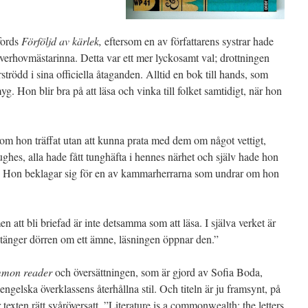
fords
Förföljd av kärlek,
eftersom en av författarens systrar hade
verhovmästarinna. Detta var ett mer lyckosamt val; drottningen
rströdd i sina officiella åtaganden. Alltid en bok till hands, som
. Hon blir bra på att läsa och vinka till folket samtidigt, när hon
som hon träffat utan att kunna prata med dem om något vettigt,
ghes, alla hade fått tunghäfta i hennes närhet och själv hade hon
råga. Hon beklagar sig för en av kammarherrarna som undrar om hon
n att bli briefad är inte detsamma som att läsa. I själva verket är
n stänger dörren om ett ämne, läsningen öppnar den.”
mon reader
och översättningen, som är gjord av Sofia Boda,
engelska överklassens återhållna stil. Och titeln är ju framsynt, på
texten rätt svåröversatt. ”Literature is a commonwealth; the letters