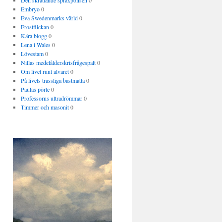
Den skrattande språkpolisen
0
Embryo
0
Eva Swedenmarks värld
0
Frostflickan
0
Kära blogg
0
Lena i Wales
0
Lövestam
0
Nillas medelålderskrisfrågespalt
0
Om livet runt alvaret
0
På livets trassliga bastmatta
0
Paulas pörte
0
Professorns ultradrömmar
0
Timmer och masonit
0