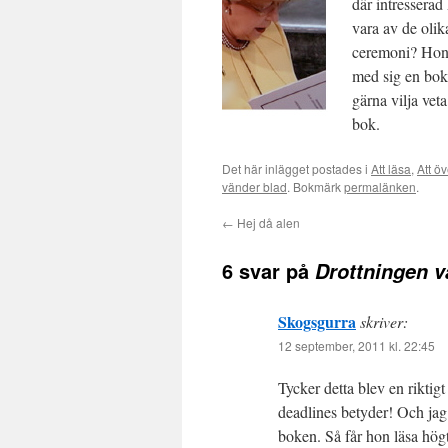
där intressera
vara av de oli
ceremoni? Hon
med sig en bok
gärna vilja vet
bok.
Det här inlägget postades i
Att läsa
,
Att öv
vänder blad
. Bokmärk
permalänken
.
←
Hej då alen
6 svar på
Drottningen v
Skogsgurra
skriver:
12 september, 2011 kl. 22:45
Tycker detta blev en riktig
deadlines betyder! Och jag
boken. Så får hon läsa högt