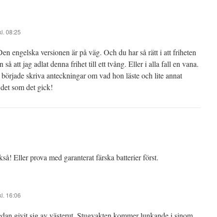
l. 08:25
en engelska versionen är på väg. Och du har så rätt i att friheten
så att jag adlat denna frihet till ett tvång. Eller i alla fall en vana.
började skriva anteckningar om vad hon läste och lite annat
 det som det gick!
! Eller prova med garanterat färska batterier först.
l. 16:06
edan givit sig av västerut. Stugvakten kommer lunkande i sinom