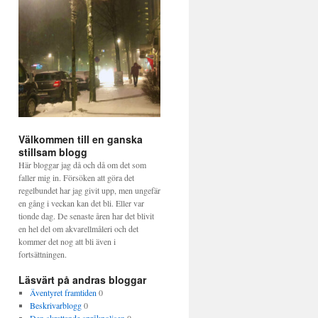
Välkommen till en ganska
stillsam blogg
Här bloggar jag då och då om det som
faller mig in. Försöken att göra det
regelbundet har jag givit upp, men ungefär
en gång i veckan kan det bli. Eller var
tionde dag. De senaste åren har det blivit
en hel del om akvarellmåleri och det
kommer det nog att bli även i
fortsättningen.
Läsvärt på andras bloggar
Äventyret framtiden
0
Beskrivarblogg
0