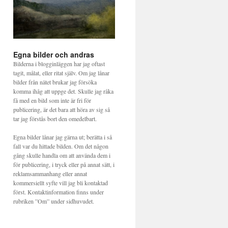
Egna bilder och andras
Bilderna i blogginläggen har jag oftast
tagit, målat, eller ritat själv. Om jag lånar
bilder från nätet brukar jag försöka
komma ihåg att uppge det. Skulle jag råka
få med en bild som inte är fri för
publicering, är det bara att höra av sig så
tar jag förstås bort den omedelbart.
Egna bilder lånar jag gärna ut; berätta i så
fall var du hittade bilden. Om det någon
gång skulle handla om att använda dem i
för publicering, i tryck eller på annat sätt, i
reklamsammanhang eller annat
kommersiellt syfte vill jag bli kontaktad
först. Kontaktinformation finns under
rubriken ”Om” under sidhuvudet.