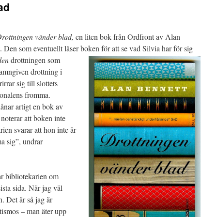
ad
rottningen vänder blad,
en liten bok från Ordfront av Alan
 Den som eventuellt läser boken för att se vad Silvia har för sig
den
drottningen som
amngiven drottning i
ar sig till slottets
rsonalens fromma.
ånar artigt en bok av
noterar att boken inte
ien svarar att hon inte är
a sig”, undrar
r bibliotekarien om
sista sida. När jag väl
. Det är så jag är
atismos – man äter upp