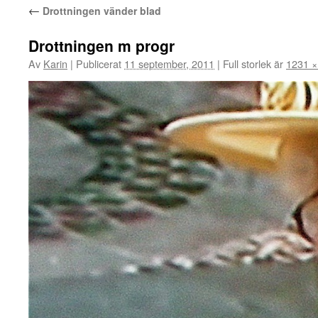
←
Drottningen vänder blad
Drottningen m progr
Av
Karin
|
Publicerat
11 september, 2011
|
Full storlek är
1231 ×