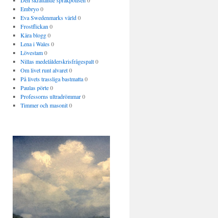
Den skrattande språkpolisen
0
Embryo
0
Eva Swedenmarks värld
0
Frostflickan
0
Kära blogg
0
Lena i Wales
0
Lövestam
0
Nillas medelålderskrisfrågespalt
0
Om livet runt alvaret
0
På livets trassliga bastmatta
0
Paulas pörte
0
Professorns ultradrömmar
0
Timmer och masonit
0