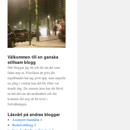
Välkommen till en ganska
stillsam blogg
Här bloggar jag då och då om det som
faller mig in. Försöken att göra det
regelbundet har jag givit upp, men ungefär
en gång i veckan kan det bli. Eller var
tionde dag. De senaste åren har det blivit
en hel del om akvarellmåleri och det
kommer det nog att bli även i
fortsättningen.
Läsvärt på andras bloggar
Äventyret framtiden
0
Beskrivarblogg
0