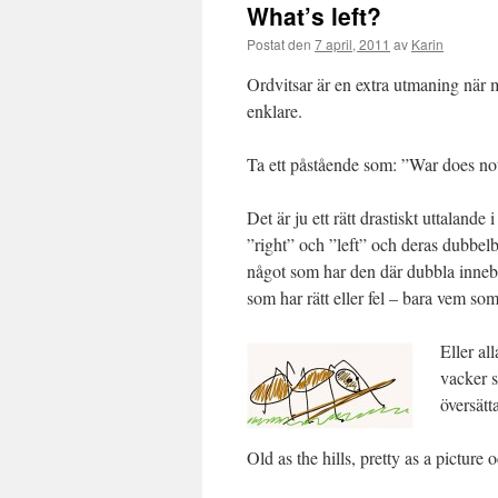
What’s left?
Postat den
7 april, 2011
av
Karin
Ordvitsar är en extra utmaning när 
enklare.
Ta ett påstående som: ”War does not
Det är ju ett rätt drastiskt uttaland
”right” och ”left” och deras dubbelb
något som har den där dubbla innebö
som har rätt eller fel – bara vem som
Eller al
vacker s
översätta
Old as the hills, pretty as a pictur