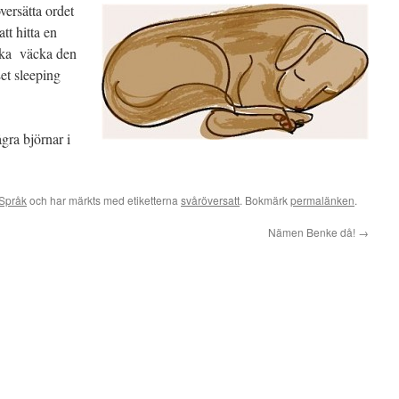
versätta ordet
att hitta en
 ska väcka den
Let sleeping
gra björnar i
Språk
och har märkts med etiketterna
svåröversatt
. Bokmärk
permalänken
.
Nämen Benke då!
→