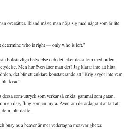
man översätter. Ibland måste man nöja sig med något som är lite
 determine who is right — only who is left.”
e i sin bokstavliga betydelse och det leker dessutom med orden
etydelse. Men hur översätter man det? Jag klarar inte att hitta
rden, det blir ett enklare konstaterande att ”Krig avgör inte vem
 blir kvar.”
la dessa som-uttryck som verkar så enkla: gammal som gatan,
om en dag, flitig som en myra. Även om de ordagrant är lätt att
 dem, blir det fel.
e och busy as a beaver är mer vedertagna motsvarigheter.