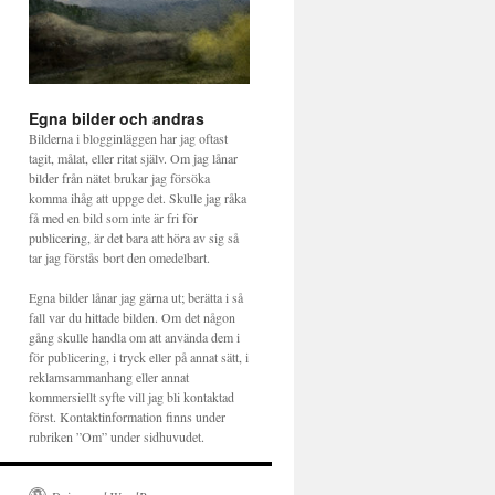
Egna bilder och andras
Bilderna i blogginläggen har jag oftast
tagit, målat, eller ritat själv. Om jag lånar
bilder från nätet brukar jag försöka
komma ihåg att uppge det. Skulle jag råka
få med en bild som inte är fri för
publicering, är det bara att höra av sig så
tar jag förstås bort den omedelbart.
Egna bilder lånar jag gärna ut; berätta i så
fall var du hittade bilden. Om det någon
gång skulle handla om att använda dem i
för publicering, i tryck eller på annat sätt, i
reklamsammanhang eller annat
kommersiellt syfte vill jag bli kontaktad
först. Kontaktinformation finns under
rubriken ”Om” under sidhuvudet.