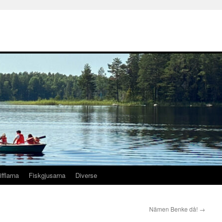
ifflarna
Fiskgjusarna
Diverse
Nämen Benke då!
→