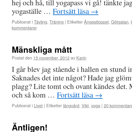
hej och hå, till yogapass vi gå! tänkte ja
yogaställe …
Fortsätt läsa
→
Publicerat i
Tävling
,
Träning
|
Etiketter
Ångestloppet
,
Götgatan
,
kommentarer
Mänskliga mått
Postat den
15 november, 2012
av
Karin
I går blev jag stående i hallen en stund i
Saknades det inte något? Hade jag glömt
plagg? Lite tomt och ovant kändes det. M
och så kom …
Fortsätt läsa
→
Publicerat i
Livet
|
Etiketter
långvård
,
Vikt
,
yoga
|
20 kommentar
Äntligen!