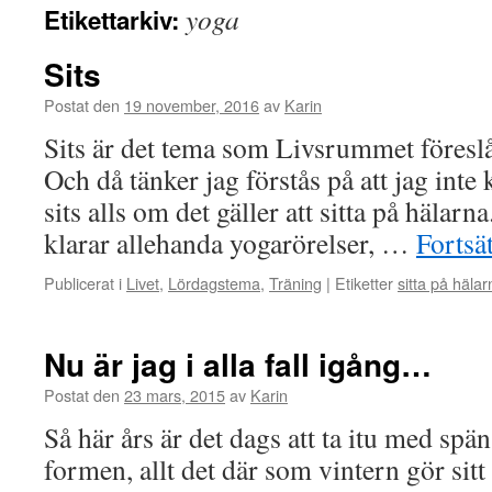
yoga
Etikettarkiv:
Sits
Postat den
19 november, 2016
av
Karin
Sits är det tema som Livsrummet föreslå
Och då tänker jag förstås på att jag inte
sits alls om det gäller att sitta på hälar
klarar allehanda yogarörelser, …
Fortsä
Publicerat i
Livet
,
Lördagstema
,
Träning
|
Etiketter
sitta på hälar
Nu är jag i alla fall igång…
Postat den
23 mars, 2015
av
Karin
Så här års är det dags att ta itu med spä
formen, allt det där som vintern gör sitt 