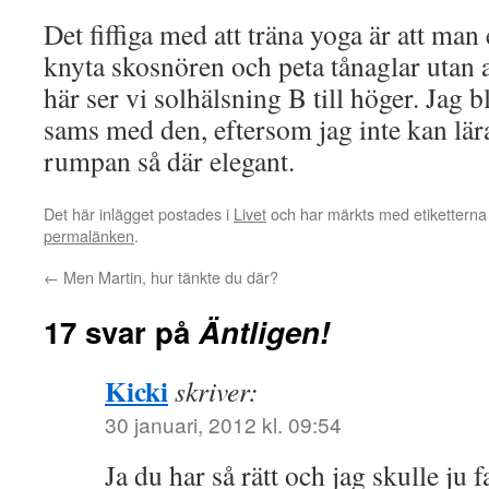
Det fiffiga med att träna yoga är att man e
knyta skosnören och peta tånaglar utan at
här ser vi solhälsning B till höger. Jag b
sams med den, eftersom jag inte kan lär
rumpan så där elegant.
Det här inlägget postades i
Livet
och har märkts med etikettern
permalänken
.
←
Men Martin, hur tänkte du där?
17 svar på
Äntligen!
Kicki
skriver:
30 januari, 2012 kl. 09:54
Ja du har så rätt och jag skulle ju 