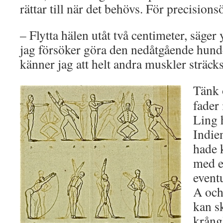
rättar till när det behövs. För precisions
– Flytta hälen utåt två centimeter, säger
jag försöker göra den nedåtgående hunde
känner jag att helt andra muskler sträcks
Tänk 
fader
Ling h
Indie
hade 
med e
event
A och 
kan s
krång