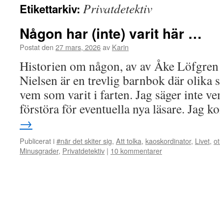
Privatdetektiv
Etikettarkiv:
Någon har (inte) varit här …
Postat den
27 mars, 2026
av
Karin
Historien om någon, av av Åke Löfgren
Nielsen är en trevlig barnbok där olika 
vem som varit i farten. Jag säger inte ve
förstöra för eventuella nya läsare. Jag 
→
Publicerat i
#när det skiter sig
,
Att tolka
,
kaoskordinator
,
Livet
,
ot
Minusgrader
,
Privatdetektiv
|
10 kommentarer