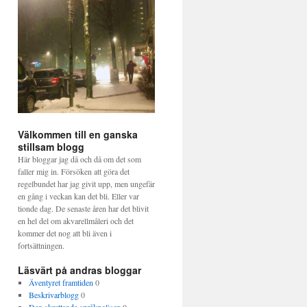
Välkommen till en ganska
stillsam blogg
Här bloggar jag då och då om det som
faller mig in. Försöken att göra det
regelbundet har jag givit upp, men ungefär
en gång i veckan kan det bli. Eller var
tionde dag. De senaste åren har det blivit
en hel del om akvarellmåleri och det
kommer det nog att bli även i
fortsättningen.
Läsvärt på andras bloggar
Äventyret framtiden
0
Beskrivarblogg
0