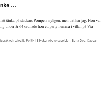
tanke …
it att tänka på stackars Pompeia nyligen, men det har jag. Hon var
ång under år 64 ordnade hon ett party hemma i villan på Via
dspråk och talesätt
,
Politik
|
Etiketter
Above suspicion
,
Bona Dea
,
Caesar
,