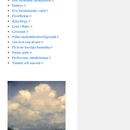
Den skrattande språkpolisen
0
Embryo
0
Eva Swedenmarks värld
0
Frostflickan
0
Kära blogg
0
Lena i Wales
0
Lövestam
0
Nillas medelålderskrisfrågespalt
0
Om livet runt alvaret
0
På livets trassliga bastmatta
0
Paulas pörte
0
Professorns ultradrömmar
0
Timmer och masonit
0