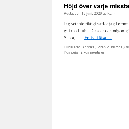
Höjd över varje miss
Postat den
16 juni, 2026
av
Karin
Jag vet inte riktigt varför jag komm
gift med Julius Caesar och någon g
Sacra, i …
Fortsätt läsa
→
Publicerat i
Att tolka
,
Förebild
,
historia
,
Or
Pompeia
|
2 kommentarer