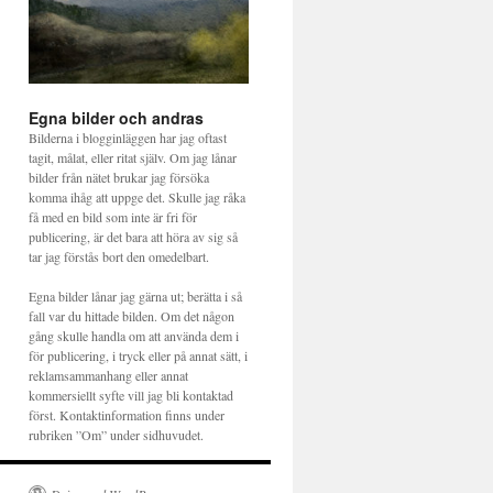
Egna bilder och andras
Bilderna i blogginläggen har jag oftast
tagit, målat, eller ritat själv. Om jag lånar
bilder från nätet brukar jag försöka
komma ihåg att uppge det. Skulle jag råka
få med en bild som inte är fri för
publicering, är det bara att höra av sig så
tar jag förstås bort den omedelbart.
Egna bilder lånar jag gärna ut; berätta i så
fall var du hittade bilden. Om det någon
gång skulle handla om att använda dem i
för publicering, i tryck eller på annat sätt, i
reklamsammanhang eller annat
kommersiellt syfte vill jag bli kontaktad
först. Kontaktinformation finns under
rubriken ”Om” under sidhuvudet.