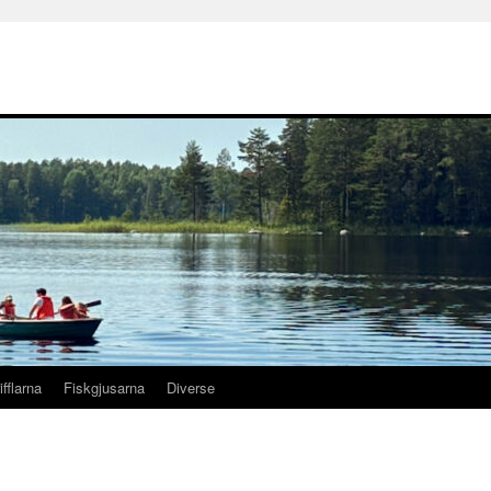
ifflarna
Fiskgjusarna
Diverse