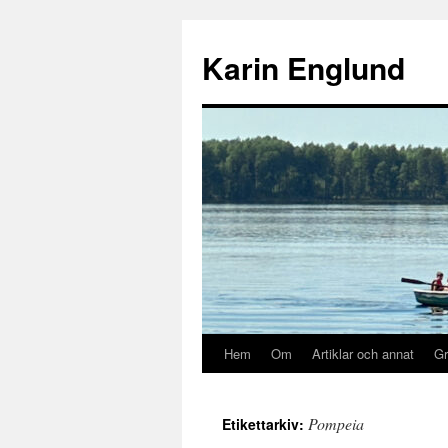
Hoppa
till
Karin Englund
innehåll
Hem
Om
Artiklar och annat
Gr
Pompeia
Etikettarkiv: