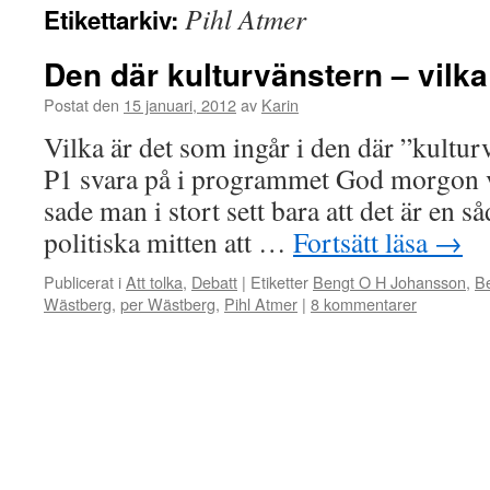
Pihl Atmer
Etikettarkiv:
Den där kulturvänstern – vilka
Postat den
15 januari, 2012
av
Karin
Vilka är det som ingår i den där ”kultur
P1 svara på i programmet God morgon v
sade man i stort sett bara att det är en 
politiska mitten att …
Fortsätt läsa
→
Publicerat i
Att tolka
,
Debatt
|
Etiketter
Bengt O H Johansson
,
B
Wästberg
,
per Wästberg
,
Pihl Atmer
|
8 kommentarer