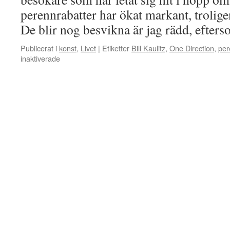
perennrabatter har ökat markant, trolige
De blir nog besvikna är jag rädd, efte
Publicerat i
konst
,
Livet
|
Etiketter
Bill Kaulitz
,
One Direction
,
per
för
inaktiverade
Pojkband
skriver
jag
inte
så
ofta
om…