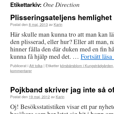
One Direction
Etikettarkiv:
Plisseringsateljens hemlighet
Postat den
8 maj, 2013
av
Karin
Här skulle man kunna tro att man kan lä
den plisserad, eller hur? Eller att man, n
hinner fålla den där duken med en fin hå
kunna få hjälp med det. …
Fortsätt läsa
Publicerat i
Att tolka
|
Etiketter
körsbärsblom i Kungsträdgården
kommentarer
Pojkband skriver jag inte så 
Postat den
19 maj, 2012
av
Karin
Oj! Besöksstatistiken visar ett par nyhet
besökare som har letat sig hit i hopp om 