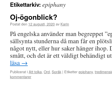
epiphany
Etikettarkiv:
Oj-ögonblick?
Postat den
12 augusti, 2020
av
Karin
På engelska använder man begreppet ”ep
sällsynta stunderna då man får en plötsli
något nytt, eller hur saker hänger ihop.
smått, och det är ett väldigt behändigt 
läsa
→
Publicerat i
Att tolka
,
Ord
,
Språk
|
Etiketter
epiphany
,
tredimensi
kommentarer