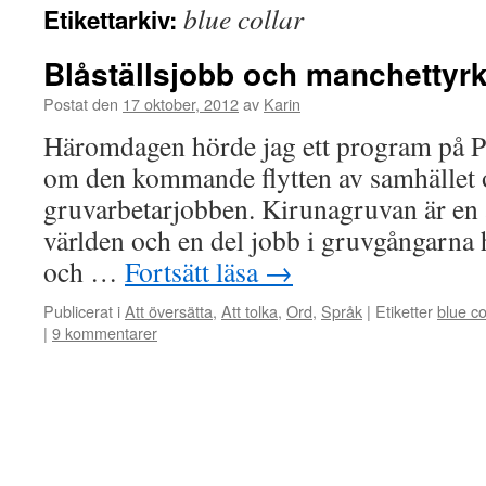
blue collar
Etikettarkiv:
Blåställsjobb och manchettyr
Postat den
17 oktober, 2012
av
Karin
Häromdagen hörde jag ett program på 
om den kommande flytten av samhället
gruvarbetarjobben. Kirunagruvan är en 
världen och en del jobb i gruvgångarna h
och …
Fortsätt läsa
→
Publicerat i
Att översätta
,
Att tolka
,
Ord
,
Språk
|
Etiketter
blue co
|
9 kommentarer