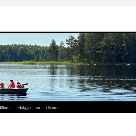
ifflarna
Fiskgjusarna
Diverse