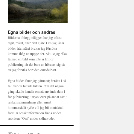
Egna bilder och andras
Bilderna i blogginläggen har jag oftast
tagit, målat, eller ritat själv. Om jag lånar
bilder från nätet brukar jag försöka
komma ihåg att uppge det. Skulle jag råka
få med en bild som inte är fri för
publicering, är det bara att höra av sig så
tar jag förstås bort den omedelbart.
Egna bilder lånar jag gärna ut; berätta i så
fall var du hittade bilden. Om det någon
gång skulle handla om att använda dem i
för publicering, i tryck eller på annat sätt, i
reklamsammanhang eller annat
kommersiellt syfte vill jag bli kontaktad
först. Kontaktinformation finns under
rubriken ”Om” under sidhuvudet.