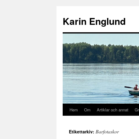
Hoppa
till
Karin Englund
innehåll
Hem
Om
Artiklar och annat
Gr
Barfotaskor
Etikettarkiv: