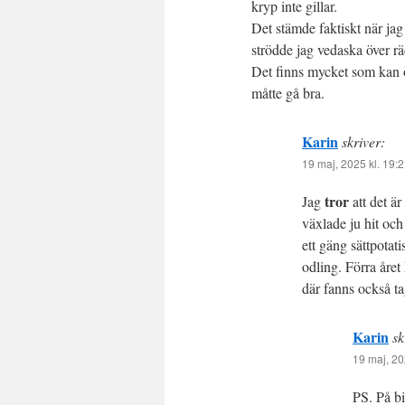
kryp inte gillar.
Det stämde faktiskt när jag 
strödde jag vedaska över rä
Det finns mycket som kan ö
måtte gå bra.
Karin
skriver:
19 maj, 2025 kl. 19:
tror
Jag
att det ä
växlade ju hit och 
ett gäng sättpotati
odling. Förra åre
där fanns också ta
Karin
sk
19 maj, 20
PS. På bi