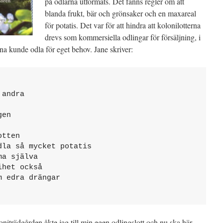
på odlarna utformats. Det fanns regler om att
blanda frukt, bär och grönsaker och en maxareal
för potatis. Det var för att hindra att kolonilotterna
drevs som kommersiella odlingar för försäljning, i
erna kunde odla för eget behov. Jane skriver:
andra

en

tten

la så mycket potatis

a själva

het också

 edra drängar

loniträdgården åkte jag till min egen odlingslott och nu ska här