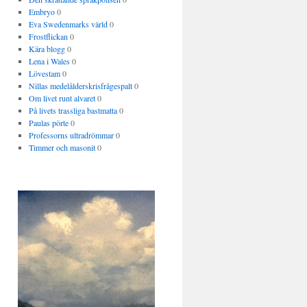
Embryo
0
Eva Swedenmarks värld
0
Frostflickan
0
Kära blogg
0
Lena i Wales
0
Lövestam
0
Nillas medelålderskrisfrågespalt
0
Om livet runt alvaret
0
På livets trassliga bastmatta
0
Paulas pörte
0
Professorns ultradrömmar
0
Timmer och masonit
0