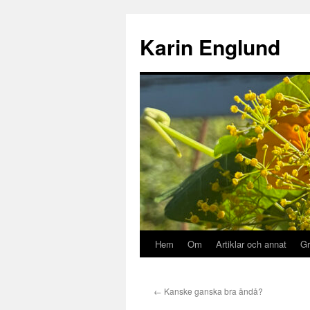
Hoppa
till
Karin Englund
innehåll
Hem
Om
Artiklar och annat
Gr
←
Kanske ganska bra ändå?