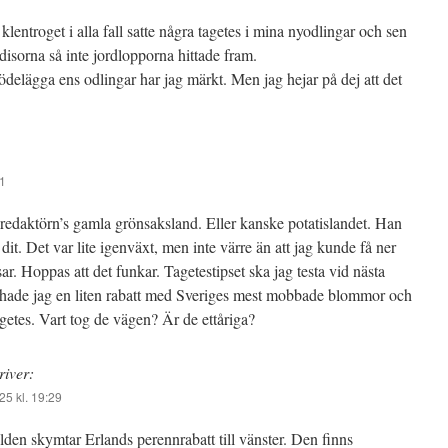
klentroget i alla fall satte några tagetes i mina nyodlingar och sen
disorna så inte jordlopporna hittade fram.
delägga ens odlingar har jag märkt. Men jag hejar på dej att det
21
r redaktörn’s gamla grönsaksland. Eller kanske potatislandet. Han
dit. Det var lite igenväxt, men inte värre än att jag kunde få ner
sar. Hoppas att det funkar. Tagetestipset ska jag testa vid nästa
t hade jag en liten rabatt med Sveriges mest mobbade blommor och
getes. Vart tog de vägen? Är de ettåriga?
river:
25 kl. 19:29
lden skymtar Erlands perennrabatt till vänster. Den finns