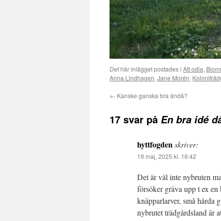
Det här inlägget postades i
Att odla
,
Blom
Anna Lindhagen
,
Jane Morén
,
Koloniträd
←
Kanske ganska bra ändå?
17 svar på
En bra idé d
hyttfogden
skriver:
19 maj, 2025 kl. 16:42
Det är väl inte nybruten m
försöker gräva upp t ex en 
knäpparlarver, små hårda g
nybrutet trädgårdsland är a