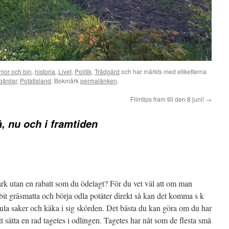
mor och bin
,
historia
,
Livet
,
Politik
,
Trädgård
och har märkts med etiketterna
gårdar
,
Potatisland
. Bokmärk
permalänken
.
Filmtips fram till den 8 juni!
→
å, nu och i framtiden
ark utan en rabatt som du ödelagt? För du vet väl att om man
bit gräsmatta och börja odla potäter direkt så kan det komma s k
ula saker och käka i sig skörden. Det bästa du kan göra om du har
tt sätta en rad tagetes i odlingen. Tagetes har nåt som de flesta små