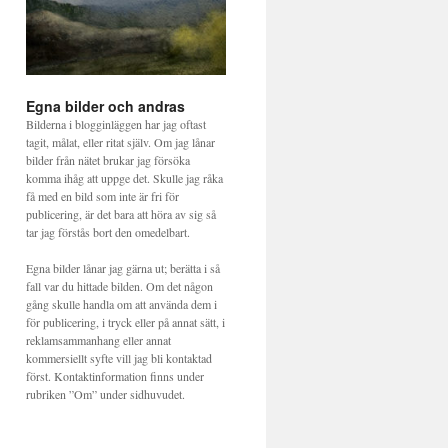
Egna bilder och andras
Bilderna i blogginläggen har jag oftast
tagit, målat, eller ritat själv. Om jag lånar
bilder från nätet brukar jag försöka
komma ihåg att uppge det. Skulle jag råka
få med en bild som inte är fri för
publicering, är det bara att höra av sig så
tar jag förstås bort den omedelbart.
Egna bilder lånar jag gärna ut; berätta i så
fall var du hittade bilden. Om det någon
gång skulle handla om att använda dem i
för publicering, i tryck eller på annat sätt, i
reklamsammanhang eller annat
kommersiellt syfte vill jag bli kontaktad
först. Kontaktinformation finns under
rubriken ”Om” under sidhuvudet.