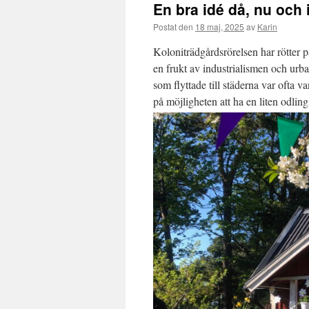
En bra idé då, nu och 
Postat den
18 maj, 2025
av
Karin
Koloniträdgårdsrörelsen har rötter 
en frukt av industrialismen och urba
som flyttade till städerna var ofta v
på möjligheten att ha en liten odlin