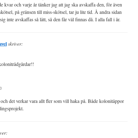
de kvar och varje år tänker jag att jag ska avskaffa den, för även
kötsel, på gränsen till miss-skötsel, tar ju lite tid. Å andra sidan
sig inte avskaffas så lätt, så den får väl finnas då. I alla fall i år.
vel
skriver:
koloniträdgårdar!!
20
 och det verkar vara allt fler som vill haka på. Både kolonitäppor
lingsprojekt.
ver: