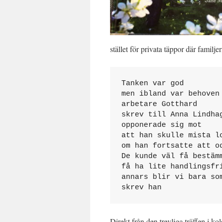
stället för privata täppor där familj
Tanken var god

men ibland var behoven 
arbetare Gotthard 

skrev till Anna Lindhag
opponerade sig mot 

att han skulle mista lo
om han fortsatte att od
De kunde väl få bestämm
få ha lite handlingsfri
annars blir vi bara som
skrev han
Direkt från den trevliga träffen i ko