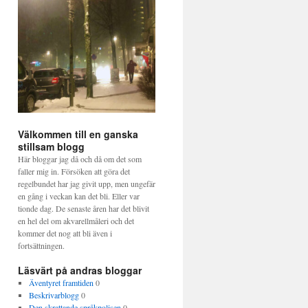
Välkommen till en ganska
stillsam blogg
Här bloggar jag då och då om det som
faller mig in. Försöken att göra det
regelbundet har jag givit upp, men ungefär
en gång i veckan kan det bli. Eller var
tionde dag. De senaste åren har det blivit
en hel del om akvarellmåleri och det
kommer det nog att bli även i
fortsättningen.
Läsvärt på andras bloggar
Äventyret framtiden
0
Beskrivarblogg
0
Den skrattande språkpolisen
0