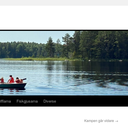
ifflarna
Fiskgjusarna
Diverse
Kampen går vidare
→