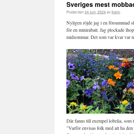
Sveriges mest mobba
Postat den
24 juni, 2024
av
Karin
Nyligen röjde jag i en försummad slä
för en minirabatt. Jag plockade iho
midsommar. Det som var kvar var 
Där fanns till exempel lobelia, som
”Varför envisas folk med att ha den