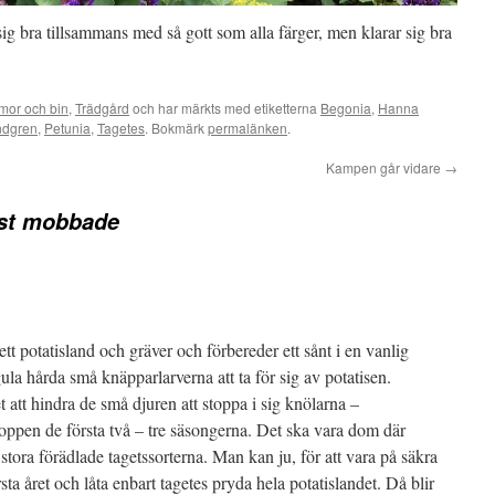
g bra tillsammans med så gott som alla färger, men klarar sig bra
mor och bin
,
Trädgård
och har märkts med etiketterna
Begonia
,
Hanna
ndgren
,
Petunia
,
Tagetes
. Bokmärk
permalänken
.
Kampen går vidare
→
st mobbade
t potatisland och gräver och förbereder ett sånt i en vanlig
la hårda små knäpparlarverna att ta för sig av potatisen.
 att hindra de små djuren att stoppa i sig knölarna –
joppen de första två – tre säsongerna. Det ska vara dom där
stora förädlade tagetssorterna. Man kan ju, för att vara på säkra
rsta året och låta enbart tagetes pryda hela potatislandet. Då blir