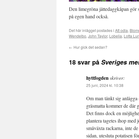
Den limegröna jättedaggkåpan gör si
på egen hand också.
Det här inlägget postades i
Att odla
,
Blom
Wendelbo
,
John Taylor
,
Lobelia
,
Lotta Lu
←
Hur gick det sedan?
18 svar på
Sveriges me
hyttfogden
skriver:
25 juni, 2024 kl. 10:38
Om man tänkt sig anlägga et
gräsmatta kommer de där gu
Det finns dock en möjlighet
plantera tagetes ihop med 
småväxta rackarna, inte de 
sidan, utesluta potatisen fö