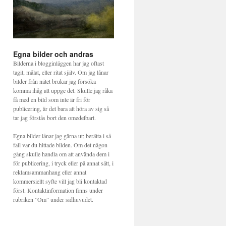
Egna bilder och andras
Bilderna i blogginläggen har jag oftast
tagit, målat, eller ritat själv. Om jag lånar
bilder från nätet brukar jag försöka
komma ihåg att uppge det. Skulle jag råka
få med en bild som inte är fri för
publicering, är det bara att höra av sig så
tar jag förstås bort den omedelbart.
Egna bilder lånar jag gärna ut; berätta i så
fall var du hittade bilden. Om det någon
gång skulle handla om att använda dem i
för publicering, i tryck eller på annat sätt, i
reklamsammanhang eller annat
kommersiellt syfte vill jag bli kontaktad
först. Kontaktinformation finns under
rubriken ”Om” under sidhuvudet.