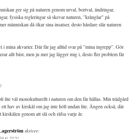
nniskan ger sig på naturen genom urval, bortval, ändringar,
ngar, fysiska regleringar så skevar naturen, ”krånglar” på
mer människan då ökar sina insatser, desto hårdare slår naturen
i i mina akvarier. Där får jag alltid svar på ”mina ingrepp”. Gör
erar allt bäst, men ju mer jag lägger mig i, desto fler problem får
27
li lite väl monokulturellt i naturen om den får hållas. Min trädgård
bli ett hav av kirskål om jag inte höll undan lite. Ängen också, där
ut kirskålen genom att slå och räfsa varje år.
 Lagerström
skriver:
24 kl. 22:31