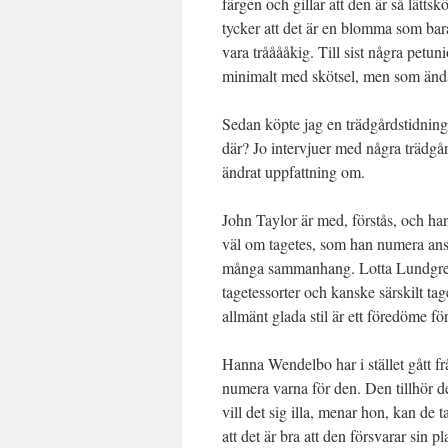
färgen och gillar att den är så lätts
tycker att det är en blomma som bar
vara trååååkig. Till sist några pet
minimalt med skötsel, men som änd
Sedan köpte jag en trädgårdstidning
där? Jo intervjuer med några trädg
ändrat uppfattning om.
John Taylor är med, förstås, och han
väl om tagetes, som han numera ans
många sammanhang. Lotta Lundgren 
tagetessorter och kanske särskilt tag
allmänt glada stil är ett föredöme för
Hanna Wendelbo har i stället gått frå
numera varna för den. Den tillhör d
vill det sig illa, menar hon, kan de t
att det är bra att den försvarar sin 