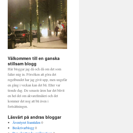
Välkommen till en ganska
stillsam blogg
Här bloggar jag då och då om det som
faller mig in. Försöken att göra det
regelbundet har jag givit upp, men ungefär
en gång i veckan kan det bli. Eller var
tionde dag. De senaste åren har det blivit
en hel del om akvarellmåleri och det
kommer det nog att bli även i
fortsättningen.
Läsvärt på andras bloggar
Äventyret framtiden
0
Beskrivarblogg
0