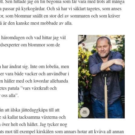
kött. Sen hittade jag en fin begonia som får vara med trots att många
a passar på kyrkogårdar. Och så har vi såklart tagetes, som anses
unior, som blommar snällt en stor del av sommaren och som kräver
å är den kanske mest mobbade av alla.
 häromdagen och vad hittar jag väl
årdsexperter om blommor som de
 har ändrat sig. Inte om lobelia, men
er vara både vacker och användbar i
håller med och lovordar allehanda
etes patula ”vars växtkraft och
 oss alla”.
n att älska jättedaggkåpa till att
e så kallat tacksamma växterna och
a över helt och hållet. Jag tycker nog
plats mot till exempel kirskålen som annars hotar att kväva all annan