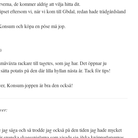
arverna, de kommer aldrig att vilja hitta dit.
 tipset eftersom vi, när vi kom till Gbdal, redan hade trädgårdsland
l Konsum och köpa en pôse mä jop.
59
 småväxta rackare till tagetes, som jag har. Det öppnar ju
 sätta potatis på den där lilla hyllan nästa år. Tack för tips!
ver, Konsum-joppen är bra den också!
ver:
ulle jag säga och så trodde jag också på den tiden jag hade mycket
är spanska skogssniglarna som visade sig älska knäpparlarvernas