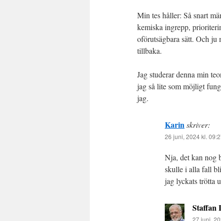
Min tes håller: Så snart mä
kemiska ingrepp, prioriteri
oförutsägbara sätt. Och ju 
tillbaka.
Jag studerar denna min teor
jag så lite som möjligt fung
jag.
Karin
skriver:
26 juni, 2024 kl. 09:
Nja, det kan nog b
skulle i alla fall 
jag lyckats trötta 
Staffan
27 juni, 20