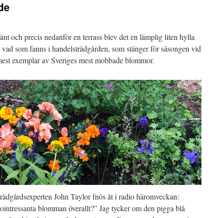
de
nt och precis nedanför en terrass blev det en lämplig liten hylla
p vad som fanns i handelsträdgården, som stänger för säsongen vid
mest exemplar av Sveriges mest mobbade blommor.
 trädgårdsexperten John Taylor fnös åt i radio häromveckan:
 ointressanta blomman överallt?” Jag tycker om den pigga blå