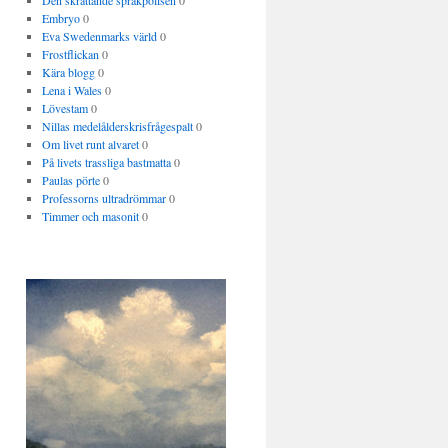
Den skrattande språkpolisen
0
Embryo
0
Eva Swedenmarks värld
0
Frostflickan
0
Kära blogg
0
Lena i Wales
0
Lövestam
0
Nillas medelålderskrisfrågespalt
0
Om livet runt alvaret
0
På livets trassliga bastmatta
0
Paulas pörte
0
Professorns ultradrömmar
0
Timmer och masonit
0