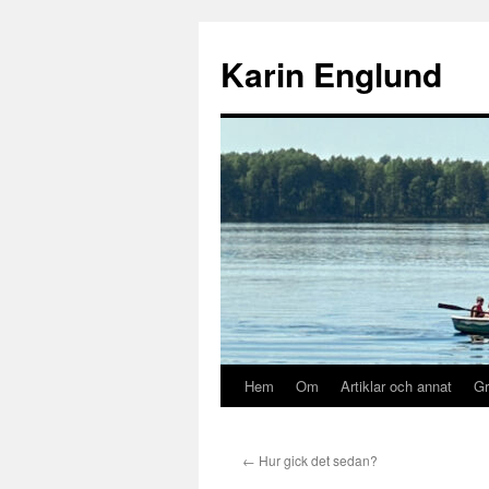
Hoppa
till
Karin Englund
innehåll
Hem
Om
Artiklar och annat
Gr
←
Hur gick det sedan?